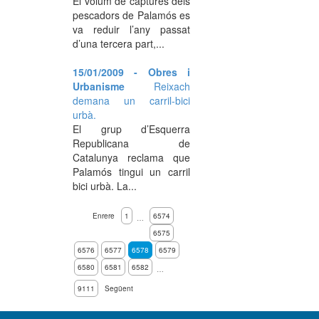
El volum de captures dels
pescadors de Palamós es
va reduir l’any passat
d’una tercera part,...
15/01/2009 - Obres i
Urbanisme
Reixach
demana un carril-bici
urbà.
El grup d’Esquerra
Republicana de
Catalunya reclama que
Palamós tingui un carril
bici urbà. La...
Enrere
1
6574
…
6575
6576
6577
6578
6579
6580
6581
6582
…
9111
Següent