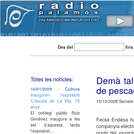
Des del
fins
Demà tall
Totes les notícies:
de pesca
16/01/2009 - Cultura
Inauguren l'exposició
'L'escola de La Vila: 75
15/10/2008 Serveis
anys'.
El col•legi públic Ruiz
Giménez inaugura a les
Fecsa Endesa ha 
set d’aquesta tarda
companyia elèctri
l’exposició...
punts del munici