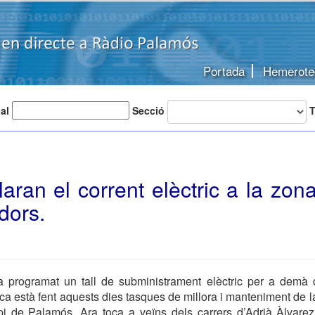
Portada
Hemerote
 al
Secció
T
aran el corrent elèctric a la zona
dors.
programat un tall de subministrament elèctric per a demà d
ca està fent aquests dies tasques de millora i manteniment de la
pi de Palamós. Ara toca a veïns dels carrers d’Adrià Àlvarez