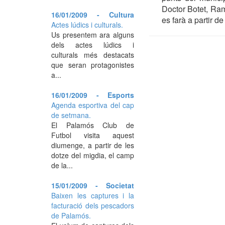
Doctor Botet, Ram
16/01/2009 - Cultura
es farà a partir de
Actes lúdics i culturals.
Us presentem ara alguns
dels actes lúdics i
culturals més destacats
que seran protagonistes
a...
16/01/2009 - Esports
Agenda esportiva del cap
de setmana.
El Palamós Club de
Futbol visita aquest
diumenge, a partir de les
dotze del migdia, el camp
de la...
15/01/2009 - Societat
Baixen les captures i la
facturació dels pescadors
de Palamós.