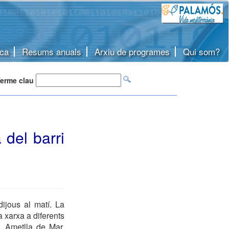
ca
Resums anuals
Arxiu de programes
Qui som?
erme clau
 del barri
ijous al matí. La
 xarxa a diferents
, Ametlla de Mar,