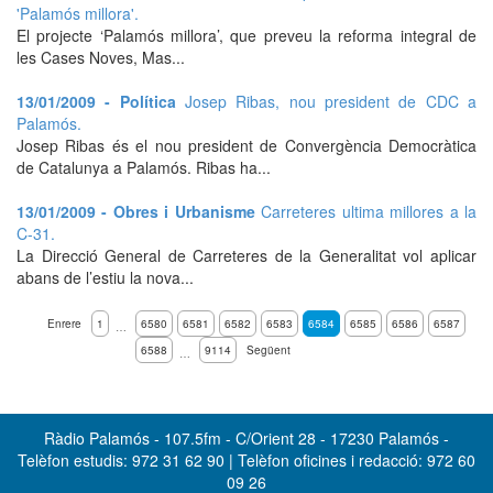
'Palamós millora'.
El projecte ‘Palamós millora’, que preveu la reforma integral de
les Cases Noves, Mas...
13/01/2009 - Política
Josep Ribas, nou president de CDC a
Palamós.
Josep Ribas és el nou president de Convergència Democràtica
de Catalunya a Palamós. Ribas ha...
13/01/2009 - Obres i Urbanisme
Carreteres ultima millores a la
C-31.
La Direcció General de Carreteres de la Generalitat vol aplicar
abans de l’estiu la nova...
Enrere
1
6580
6581
6582
6583
6584
6585
6586
6587
…
6588
9114
Següent
…
Ràdio Palamós - 107.5fm - C/Orient 28 - 17230 Palamós -
Telèfon estudis: 972 31 62 90 | Telèfon oficines i redacció: 972 60
09 26