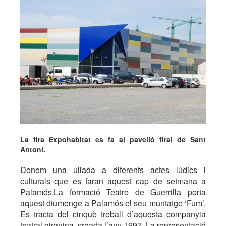
La fira Expohabitat es fa al pavelló firal de Sant
Antoni.
Donem una ullada a diferents actes lúdics i
culturals que es faran aquest cap de setmana a
Palamós.La formació Teatre de Guerrilla porta
aquest diumenge a Palamós el seu muntatge ‘Fum’.
Es tracta del cinquè treball d’aquesta companyia
teatral gironina, creada l’any 1997. La representació