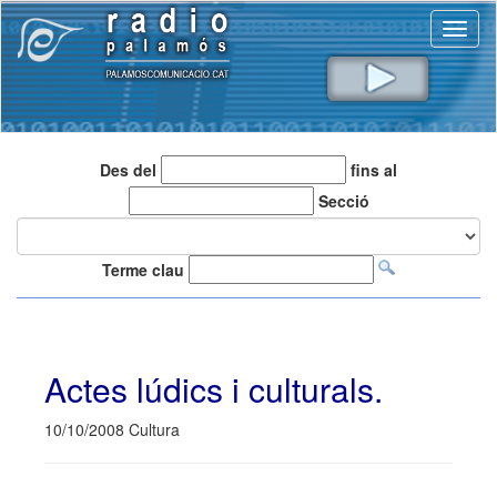
Toggl
naviga
Des del
fins al
Secció
Terme clau
Actes lúdics i culturals.
10/10/2008 Cultura