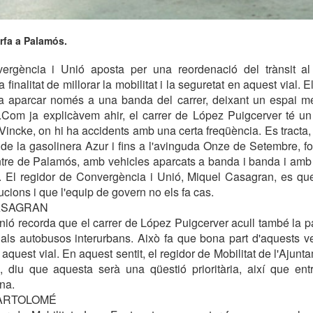
rfa a Palamós.
ergència i Unió aposta per una reordenació del trànsit al
 finalitat de millorar la mobilitat i la seguretat en aquest vial. E
sa aparcar només a una banda del carrer, deixant un espai m
a.Com ja explicàvem ahir, el carrer de López Puigcerver té un
 Vincke, on hi ha accidents amb una certa freqüència. Es tracta,
 de la gasolinera Azur i fins a l'avinguda Onze de Setembre, for
entre de Palamós, amb vehicles aparcats a banda i banda i am
ada. El regidor de Convergència i Unió, Miquel Casagran, es q
ions i que l'equip de govern no els fa cas.
CASAGRAN
ió recorda que el carrer de López Puigcerver acull també la p
 als autobusos interurbans. Això fa que bona part d'aquests ve
aquest vial. En aquest sentit, el regidor de Mobilitat de l'Ajun
, diu que aquesta serà una qüestió prioritària, així que entr
na.
BARTOLOMÉ