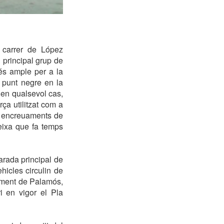
 carrer de López
l principal grup de
és ample per a la
 punt negre en la
 en qualsevol cas,
ça utilitzat com a
b encreuaments de
ueixa que fa temps
arada principal de
hicles circulin de
tament de Palamós,
i en vigor el Pla