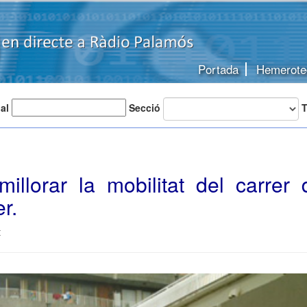
Portada
Hemerote
 al
Secció
T
millorar la mobilitat del carrer
r.
t