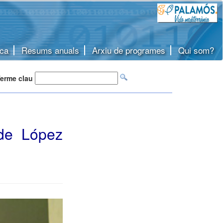
ca
Resums anuals
Arxiu de programes
Qui som?
erme clau
 de López