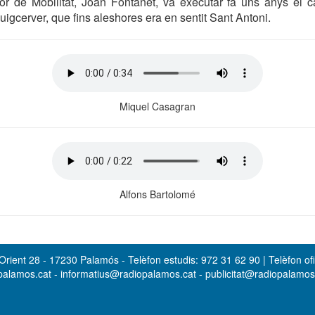
or de Mobilitat, Joan Fontanet, va executar fa uns anys el c
igcerver, que fins aleshores era en sentit Sant Antoni.
Miquel Casagran
Alfons Bartolomé
rient 28 - 17230 Palamós - Telèfon estudis: 972 31 62 90 | Telèfon ofi
opalamos.cat - informatius@radiopalamos.cat - publicitat@radiopalamo