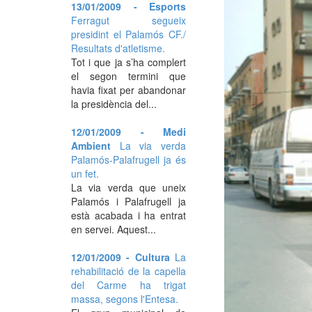
13/01/2009 - Esports
Ferragut segueix
presidint el Palamós CF./
Resultats d'atletisme.
Tot i que ja s’ha complert
el segon termini que
havia fixat per abandonar
la presidència del...
12/01/2009 - Medi
Ambient
La via verda
Palamós-Palafrugell ja és
un fet.
La via verda que uneix
Palamós i Palafrugell ja
està acabada i ha entrat
en servei. Aquest...
12/01/2009 - Cultura
La
rehabilitació de la capella
del Carme ha trigat
massa, segons l'Entesa.