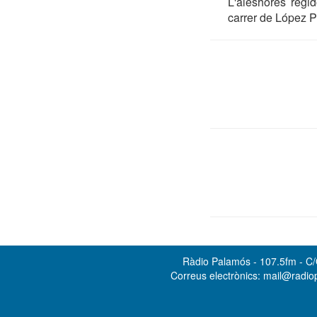
L'aleshores regid
carrer de López Pu
Ràdio Palamós - 107.5fm - C/O
Correus electrònics: mail@radi