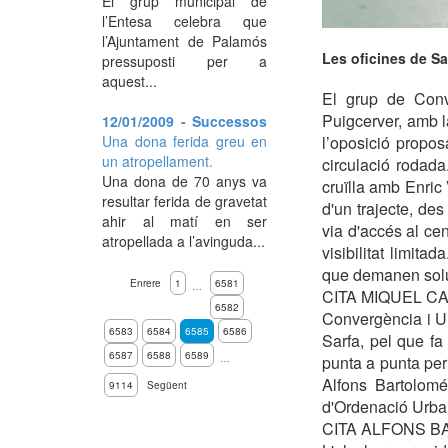
El grup municipal de
l’Entesa celebra que
l’Ajuntament de Palamós
Les oficines de Sa
pressuposti per a
aquest...
El grup de Conv
Puigcerver, amb la
12/01/2009 - Successos
Una dona ferida greu en
l’oposició propo
un atropellament.
circulació rodad
Una dona de 70 anys va
cruïlla amb Enric
resultar ferida de gravetat
d'un trajecte, des
ahir al matí en ser
via d'accés al c
atropellada a l’avinguda...
visibilitat limit
que demanen soluc
Enrere
1
6581
…
CITA MIQUEL 
6582
Convergència i Un
6583
6584
6585
6586
Sarfa, pel que fa
6587
6588
6589
…
punta a punta per 
Alfons Bartolomé
9114
Següent
d'Ordenació Urba
CITA ALFONS 