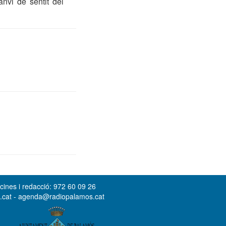
anvi de sentit del
cines i redacció: 972 60 09 26
s.cat - agenda@radiopalamos.cat