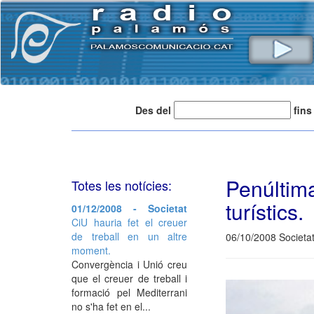
Des del
fins
Penúlti
Totes les notícies:
turístics.
01/12/2008 - Societat
CiU hauria fet el creuer
de treball en un altre
06/10/2008 Societa
moment.
Convergència i Unió creu
que el creuer de treball i
formació pel Mediterrani
no s'ha fet en el...