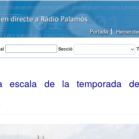
Portada
Hemerote
 al
Secció
T
ma escala de la temporada de
t