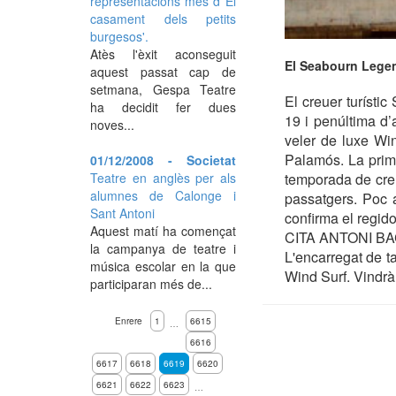
representacions més d''El
casament dels petits
burgesos'.
Atès l'èxit aconseguit
El Seabourn Legen
aquest passat cap de
setmana, Gespa Teatre
El creuer turísti
ha decidit fer dues
19 i penúltima d
noves...
veler de luxe Wi
Palamós. La prime
01/12/2008 - Societat
temporada de creu
Teatre en anglès per als
alumnes de Calonge i
passatgers. Poc 
Sant Antoni
confirma el regido
Aquest matí ha començat
CITA ANTONI B
la campanya de teatre i
L'encarregat de t
música escolar en la que
Wind Surf. Vindrà
participaran més de...
Enrere
1
6615
…
6616
6617
6618
6619
6620
6621
6622
6623
…