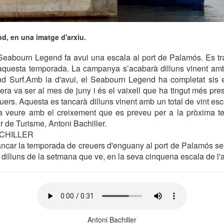
d, en una imatge d'arxiu.
c Seabourn Legend fa avui una escala al port de Palamós. Es t
’aquesta temporada. La campanya s’acabarà dilluns vinent amb
nd Surf.Amb la d'avui, el Seabourn Legend ha completat sis e
ra va ser al mes de juny i és el vaixell que ha tingut més pr
ers. Aquesta es tancarà dilluns vinent amb un total de vint esca
a veure amb el creixement que es preveu per a la pròxima 
r de Turisme, Antoni Bachiller.
ACHILLER
ancar la temporada de creuers d'enguany al port de Palamós ser
 dilluns de la setmana que ve, en la seva cinquena escala de l'
Antoni Bachiller