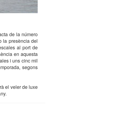
racta de la número
 la presència del
scales al port de
esència en aquesta
les i uns cinc mil
temporada, segons
à el veler de luxe
any.