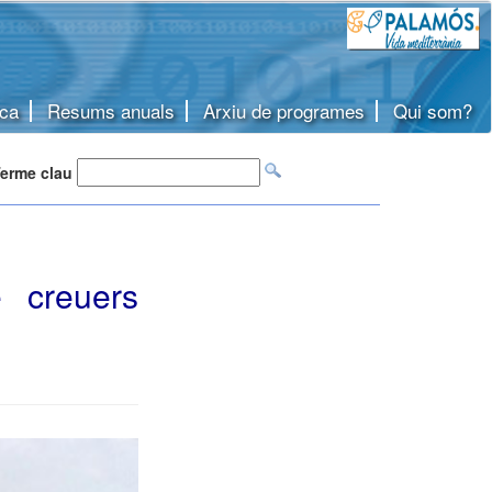
ca
Resums anuals
Arxiu de programes
Qui som?
erme clau
 creuers