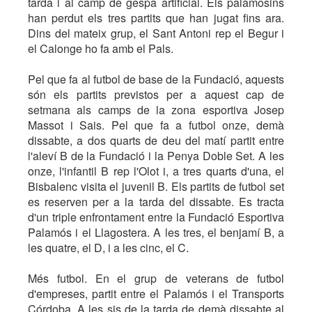
tarda i al camp de gespa artificial. Els palamosins
han perdut els tres partits que han jugat fins ara.
Dins del mateix grup, el Sant Antoni rep el Begur i
el Calonge ho fa amb el Pals.
Pel que fa al futbol de base de la Fundació, aquests
són els partits previstos per a aquest cap de
setmana als camps de la zona esportiva Josep
Massot i Sais. Pel que fa a futbol onze, demà
dissabte, a dos quarts de deu del matí partit entre
l'aleví B de la Fundació i la Penya Doble Set. A les
onze, l'infantil B rep l'Olot i, a tres quarts d'una, el
Bisbalenc visita el juvenil B. Els partits de futbol set
es reserven per a la tarda del dissabte. Es tracta
d'un triple enfrontament entre la Fundació Esportiva
Palamós i el Llagostera. A les tres, el benjamí B, a
les quatre, el D, i a les cinc, el C.
Més futbol. En el grup de veterans de futbol
d'empreses, partit entre el Palamós i el Transports
Córdoba. A les sis de la tarda de demà dissabte al