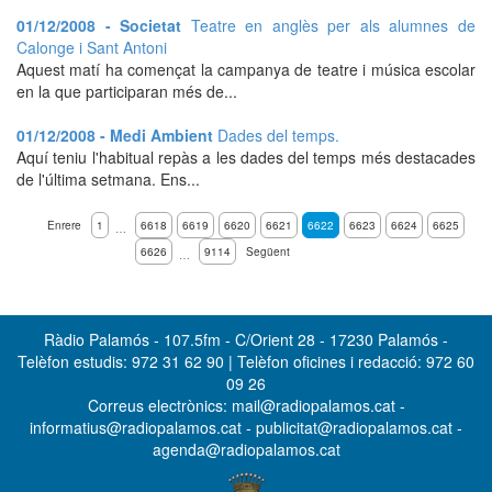
01/12/2008 - Societat
Teatre en anglès per als alumnes de
Calonge i Sant Antoni
Aquest matí ha començat la campanya de teatre i música escolar
en la que participaran més de...
01/12/2008 - Medi Ambient
Dades del temps.
Aquí teniu l'habitual repàs a les dades del temps més destacades
de l'última setmana. Ens...
Enrere
1
6618
6619
6620
6621
6622
6623
6624
6625
…
6626
9114
Següent
…
Ràdio Palamós - 107.5fm - C/Orient 28 - 17230 Palamós -
Telèfon estudis: 972 31 62 90 | Telèfon oficines i redacció: 972 60
09 26
Correus electrònics: mail@radiopalamos.cat -
informatius@radiopalamos.cat - publicitat@radiopalamos.cat -
agenda@radiopalamos.cat