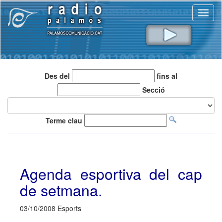
Toggl
naviga
Des del
fins al
Secció
Terme clau
Agenda esportiva del cap
de setmana.
03/10/2008 Esports