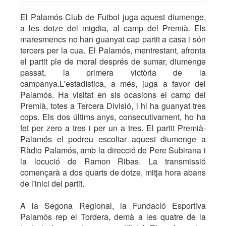
El Palamós Club de Futbol juga aquest diumenge,
a les dotze del migdia, al camp del Premià. Els
maresmencs no han guanyat cap partit a casa i són
tercers per la cua. El Palamós, mentrestant, afronta
el partit ple de moral després de sumar, diumenge
passat, la primera victòria de la
campanya.L'estadística, a més, juga a favor del
Palamós. Ha visitat en sis ocasions el camp del
Premià, totes a Tercera Divisió, i hi ha guanyat tres
cops. Els dos últims anys, consecutivament, ho ha
fet per zero a tres i per un a tres. El partit Premià-
Palamós el podreu escoltar aquest diumenge a
Ràdio Palamós, amb la direcció de Pere Subirana i
la locució de Ramon Ribas. La transmissió
començarà a dos quarts de dotze, mitja hora abans
de l'inici del partit.
A la Segona Regional, la Fundació Esportiva
Palamós rep el Tordera, demà a les quatre de la