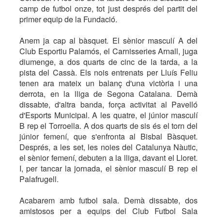
camp de futbol onze, tot just després del partit del
primer equip de la Fundació.
Anem ja cap al bàsquet. El sènior masculí A del
Club Esportiu Palamós, el Carnisseries Arnall, juga
diumenge, a dos quarts de cinc de la tarda, a la
pista del Cassà. Els nois entrenats per Lluís Feliu
tenen ara mateix un balanç d'una victòria i una
derrota, en la lliga de Segona Catalana. Demà
dissabte, d'altra banda, força activitat al Pavelló
d'Esports Municipal. A les quatre, el júnior masculí
B rep el Torroella. A dos quarts de sis és el torn del
júnior femení, que s'enfronta al Bisbal Bàsquet.
Després, a les set, les noies del Catalunya Nàutic,
el sènior femení, debuten a la lliga, davant el Lloret.
I, per tancar la jornada, el sènior masculí B rep el
Palafrugell.
Acabarem amb futbol sala. Demà dissabte, dos
amistosos per a equips del Club Futbol Sala