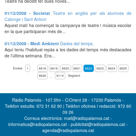
Teatre ha decidit fer dues noves...
01/12/2008 - Societat
Teatre en anglès per als alumnes de
Calonge i Sant Antoni
Aquest matí ha començat la campanya de teatre i música escolar
en la que participaran més de...
01/12/2008 - Medi Ambient
Dades del temps.
Aquí teniu l'habitual repàs a les dades del temps més destacades
de l'última setmana. Ens...
Enrere
1
6618
6619
6620
6621
6622
6623
6624
6625
…
6626
9114
Següent
…
Ràdio Palamós - 107.5fm - C/Orient 28 - 17230 Palamós -
Telèfon estudis: 972 31 62 90 | Telèfon oficines i redacció: 972 60
09 26
Correus electrònics: mail@radiopalamos.cat -
informatius@radiopalamos.cat - publicitat@radiopalamos.cat -
agenda@radiopalamos.cat