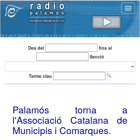
Toggl
naviga
Des del
fins al
Secció
Terme clau
Palamós torna a
l'Associació Catalana de
Municipis i Comarques.