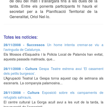
de deu del matí i s'allargarà fins a les dues de la
tarda. Entre els ponents participants hi haurà el
secretari per a la Planificació Territorial de la
Generalitat, Oriol Nel·lo.
Totes les notícies:
28/11/2008 - Successos
Un home intenta cremar-se viu a
l'avinguda de Catalunya.
Els Mossos d’Esquadra i la Policia Local de Palamós han evitat,
aquesta passada matinada, que...
28/11/2008 - Cultura
Gespa Teatre estrena avui 'El casament
dels petits burgesos'.
L’Agrupació Teatral La Gespa torna aquest cap de setmana als
escenaris. La companyia palamosina...
28/11/2008 - Cultura
Exposició sobre els campaments de
refugiats sahrauís.
El centre cultural La Gorga acull avui a les vuit de la tarda, la
inauguració de l’exposició...