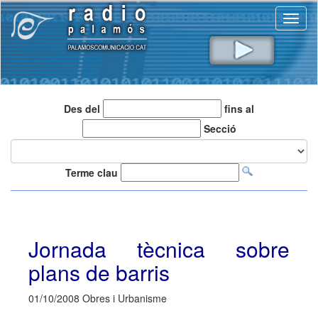
Toggl
naviga
Des del
fins al
Secció
Terme clau
Jornada tècnica sobre
plans de barris
01/10/2008 Obres i Urbanisme