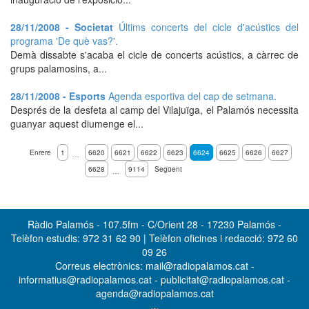
28/11/2008 - Societat
Últims concerts del cicle d'acústics del
programa 'De què vas?'.
Demà dissabte s'acaba el cicle de concerts acústics, a càrrec de
grups palamosins, a...
28/11/2008 - Esports
Agenda esportiva del cap de setmana.
Després de la desfeta al camp del Vilajuïga, el Palamós necessita
guanyar aquest diumenge el...
Enrere
1
6620
6621
6622
6623
6624
6625
6626
6627
…
6628
9114
Següent
…
Ràdio Palamós - 107.5fm - C/Orient 28 - 17230 Palamós -
Telèfon estudis: 972 31 62 90 | Telèfon oficines i redacció: 972 60
09 26
Correus electrònics: mail@radiopalamos.cat -
informatius@radiopalamos.cat - publicitat@radiopalamos.cat -
agenda@radiopalamos.cat