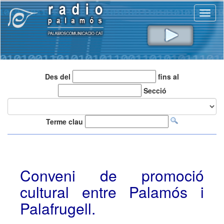
Toggl
naviga
Des del
fins al
Secció
Terme clau
Conveni de promoció
cultural entre Palamós i
Palafrugell.