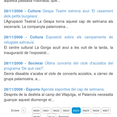
aquesta passada matinada, que...
28/11/2008 - Cultura
Gespa Teatre estrena avui 'El casament
dels petits burgesos'.
L’Agrupació Teatral La Gespa torna aquest cap de setmana als
escenaris. La companyia palamosina...
28/11/2008 - Cultura
Exposició sobre els campaments de
refugiats sahrauís.
El centre cultural La Gorga acull avui a les vuit de la tarda, la
inauguració de l’exposició...
28/11/2008 - Societat
Últims concerts del cicle d'acústics del
programa 'De què vas?'.
Demà dissabte s'acaba el cicle de concerts acústics, a càrrec de
grups palamosins, a...
28/11/2008 - Esports
Agenda esportiva del cap de setmana.
Després de la desfeta al camp del Vilajuïga, el Palamós necessita
guanyar aquest diumenge el...
Enrere
1
6620
6621
6622
6623
6624
6625
6626
6627
…
6628
9114
Següent