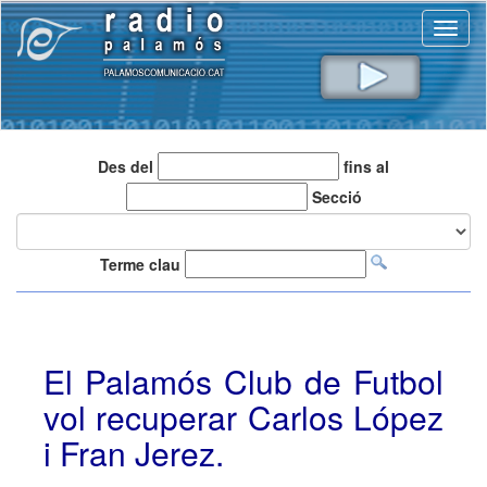
Toggl
naviga
Des del
fins al
Secció
Terme clau
El Palamós Club de Futbol
vol recuperar Carlos López
i Fran Jerez.