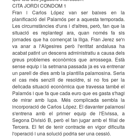
CITA JORDI CONDOM 1
Fran i Carlos López van ser baixes en la
planificació del Palamós per a aquesta temporada.
Les circumstàncies d'uns i d'altres, però, fan que la
situació es replantegi ara, quan només fa sis
jornades que ha començat la lliga. Fran Jerez se'n
va anar a l'Algesires però l'entitat andalusa ha
acabat patint un descens administratiu a causa dels
greus problemes econòmics que arrossega. Està
sense equip i la setmana passada ja es va entrenar
un parell de dies amb la plantilla palamosina. Seria
el cas més senzill de resoldre, si no fos per la
delicada situació econòmica que travessa també el
Palamós i que fa que cada euro que es gasta s'hagi
de mirar amb lupa. Més complicada sembla la
incorporació de Carlos López. El davanter palamosí
s'entrena amb el primer equip de l'Eivissa, a
Segona Divisió B, però el fan jugar amb el filial de
Tercera. El fet de tenir contracte en vigor dificulta
l'operació i una solució podria ser una cessió.