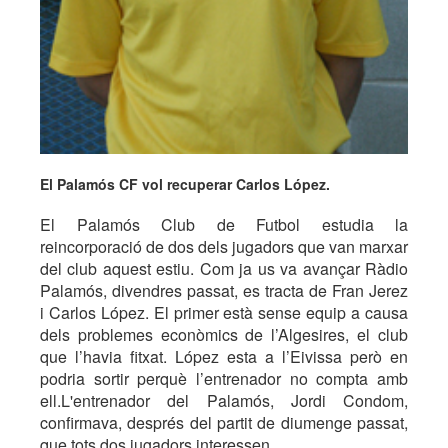
El Palamós CF vol recuperar Carlos López.
El Palamós Club de Futbol estudia la
reincorporació de dos dels jugadors que van marxar
del club aquest estiu. Com ja us va avançar Ràdio
Palamós, divendres passat, es tracta de Fran Jerez
i Carlos López. El primer està sense equip a causa
dels problemes econòmics de l’Algesires, el club
que l’havia fitxat. López esta a l’Eivissa però en
podria sortir perquè l’entrenador no compta amb
ell.L'entrenador del Palamós, Jordi Condom,
confirmava, després del partit de diumenge passat,
que tots dos jugadors interessen.