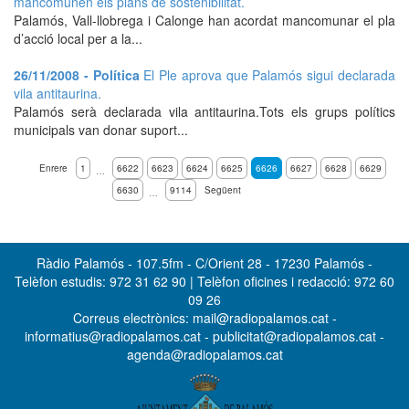
mancomunen els plans de sostenibilitat.
Palamós, Vall-llobrega i Calonge han acordat mancomunar el pla
d’acció local per a la...
26/11/2008 - Política
El Ple aprova que Palamós sigui declarada
vila antitaurina.
Palamós serà declarada vila antitaurina.Tots els grups polítics
municipals van donar suport...
Enrere
1
6622
6623
6624
6625
6626
6627
6628
6629
…
6630
9114
Següent
…
Ràdio Palamós - 107.5fm - C/Orient 28 - 17230 Palamós -
Telèfon estudis: 972 31 62 90 | Telèfon oficines i redacció: 972 60
09 26
Correus electrònics: mail@radiopalamos.cat -
informatius@radiopalamos.cat - publicitat@radiopalamos.cat -
agenda@radiopalamos.cat