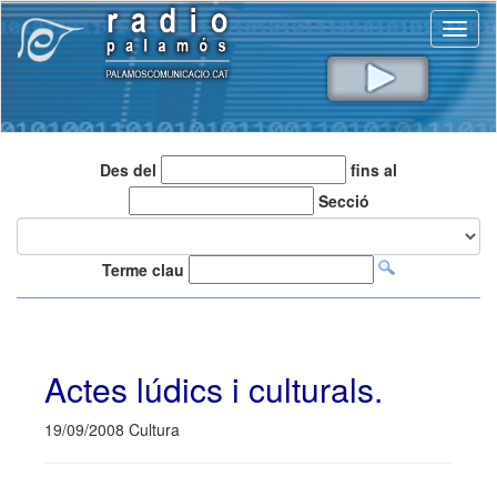
Toggl
naviga
Des del
fins al
Secció
Terme clau
Actes lúdics i culturals.
19/09/2008 Cultura