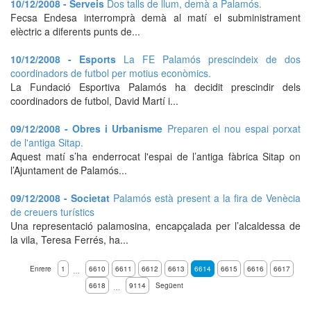
10/12/2008 - Serveis
Dos talls de llum, demà a Palamós.
Fecsa Endesa interromprà demà al matí el subministrament
elèctric a diferents punts de...
10/12/2008 - Esports
La FE Palamós prescindeix de dos
coordinadors de futbol per motius econòmics.
La Fundació Esportiva Palamós ha decidit prescindir dels
coordinadors de futbol, David Martí i...
09/12/2008 - Obres i Urbanisme
Preparen el nou espai porxat
de l'antiga Sitap.
Aquest matí s’ha enderrocat l'espai de l’antiga fàbrica Sitap on
l’Ajuntament de Palamós...
09/12/2008 - Societat
Palamós està present a la fira de Venècia
de creuers turístics
Una representació palamosina, encapçalada per l’alcaldessa de
la vila, Teresa Ferrés, ha...
Enrere
1
6610
6611
6612
6613
6614
6615
6616
6617
…
6618
9114
Següent
…