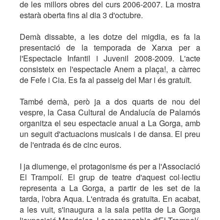
de les millors obres del curs 2006-2007. La mostra
estarà oberta fins al dia 3 d'octubre.
Demà dissabte, a les dotze del migdia, es fa la
presentació de la temporada de Xarxa per a
l'Espectacle Infantil i Juvenil 2008-2009. L'acte
consisteix en l'espectacle Anem a plaça!, a càrrec
de Fefe i Cia. Es fa al passeig del Mar i és gratuït.
També demà, però ja a dos quarts de nou del
vespre, la Casa Cultural de Andalucía de Palamós
organitza el seu espectacle anual a La Gorga, amb
un seguit d'actuacions musicals i de dansa. El preu
de l'entrada és de cinc euros.
I ja diumenge, el protagonisme és per a l'Associació
El Trampolí. El grup de teatre d'aquest col·lectiu
representa a La Gorga, a partir de les set de la
tarda, l'obra Aqua. L'entrada és gratuïta. En acabat,
a les vuit, s'inaugura a la sala petita de La Gorga