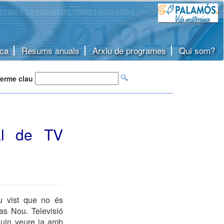
ca
Resums anuals
Arxiu de programes
Qui som?
erme clau
al de TV
eu vist que no és
as Nou. Televisió
uguin veure ja amb