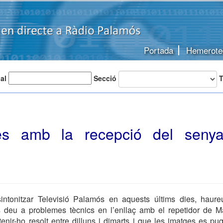
Portada
Hemerote
 al
Secció
T
es amb la recepció del seny
sintonitzar Televisió Palamós en aquests últims dies, haur
s deu a problemes tècnics en l’enllaç amb el repetidor de M
nir-ho resolt entre dilluns i dimarts i que les imatges es p