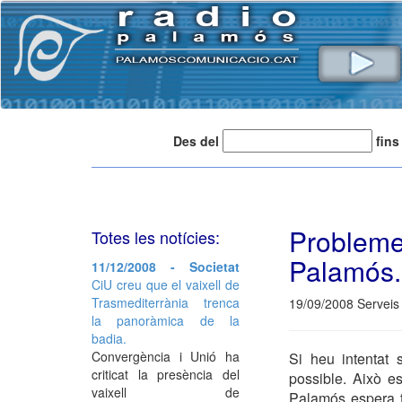
Des del
fins
Problem
Totes les notícies:
Palamós.
11/12/2008 - Societat
CiU creu que el vaixell de
Trasmediterrània trenca
19/09/2008 Serveis
la panoràmica de la
badia.
Convergència i Unió ha
Si heu intentat 
criticat la presència del
possible. Això e
vaixell de
Palamós espera te