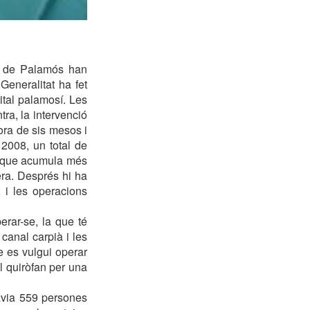
al de Palamós han
Generalitat ha fet
tal palamosí. Les
ra, la intervenció
ra de sis mesos i
2008, un total de
nt que acumula més
ra. Després hi ha
 i les operacions
erar-se, la que té
canal carpià i les
 es vulgui operar
l quiròfan per una
havia 559 persones