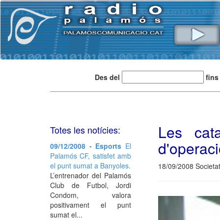
Des del
fins
Les cata
Totes les notícies:
d'operaci
09/12/2008 - Esports
El
Palamós CF, satisfet amb
el punt sumat a Banyoles.
18/09/2008 Societa
L’entrenador del Palamós
Club de Futbol, Jordi
Condom, valora
positivament el punt
sumat el...