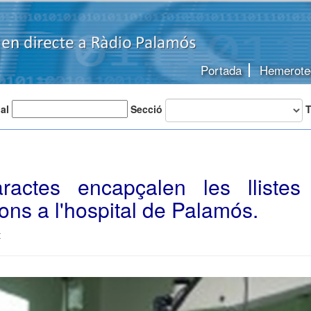
Portada
Hemerote
 al
Secció
T
ractes encapçalen les llistes
ons a l'hospital de Palamós.
t