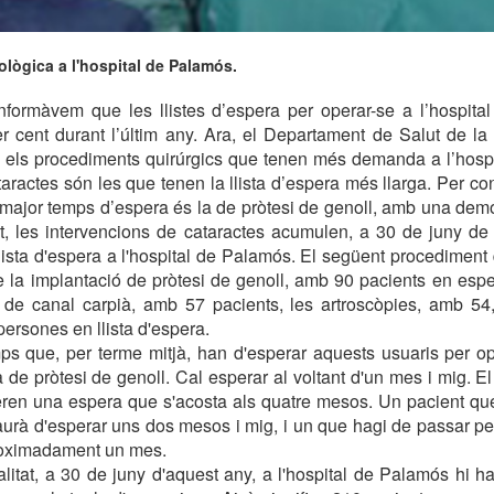
ològica a l'hospital de Palamós.
nformàvem que les llistes d’espera per operar-se a l’hospit
r cent durant l’últim any. Ara, el Departament de Salut de la 
n els procediments quirúrgics que tenen més demanda a l’hospi
ractes són les que tenen la llista d’espera més llarga. Per cont
major temps d’espera és la de pròtesi de genoll, amb una demo
, les intervencions de cataractes acumulen, a 30 de juny de 
lista d'espera a l'hospital de Palamós. El següent procedime
 la implantació de pròtesi de genoll, amb 90 pacients en espe
s de canal carpià, amb 57 pacients, les artroscòpies, amb 54,
persones en llista d'espera.
ps que, per terme mitjà, han d'esperar aquests usuaris per op
de pròtesi de genoll. Cal esperar al voltant d'un mes i mig. El 
eren una espera que s'acosta als quatre mesos. Un pacient que
aurà d'esperar uns dos mesos i mig, i un que hagi de passar pe
proximadament un mes.
itat, a 30 de juny d'aquest any, a l'hospital de Palamós hi 