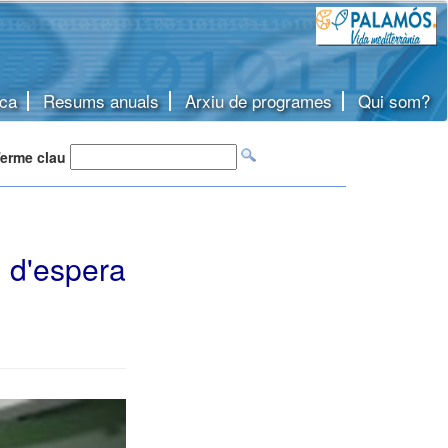
ca
Resums anuals
Arxiu de programes
Qui som?
erme clau
 d'espera