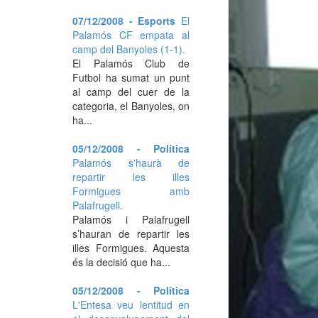
07/12/2008 - Esports
El
Palamós CF empata al
camp del Banyoles (1-1).
El Palamós Club de
Futbol ha sumat un punt
al camp del cuer de la
categoria, el Banyoles, on
ha...
05/12/2008 - Política
Palamós s'haurà de
repartir les illes
Formigues amb
Palafrugell.
Palamós i Palafrugell
s’hauran de repartir les
illes Formigues. Aquesta
és la decisió que ha...
05/12/2008 - Política
L'Entesa veu lentitud en