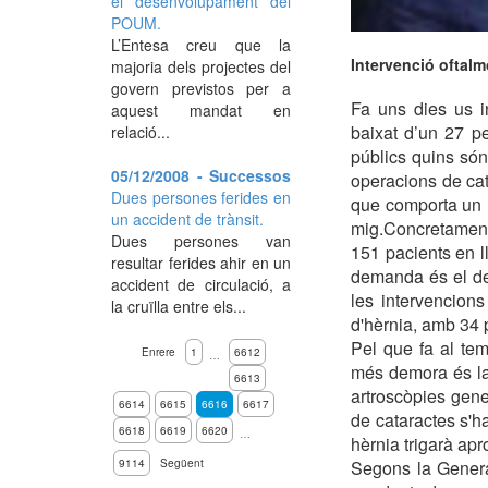
el desenvolupament del
POUM.
L’Entesa creu que la
Intervenció oftalm
majoria dels projectes del
govern previstos per a
Fa uns dies us i
aquest mandat en
baixat d’un 27 pe
relació...
públics quins só
05/12/2008 - Successos
operacions de cata
Dues persones ferides en
que comporta un 
un accident de trànsit.
mig.Concretament
Dues persones van
151 pacients en l
resultar ferides ahir en un
demanda és el de
accident de circulació, a
les intervencion
la cruïlla entre els...
d'hèrnia, amb 34 
Pel que fa al tem
Enrere
1
6612
…
més demora és la 
6613
artroscòpies gen
6614
6615
6616
6617
de cataractes s'h
6618
6619
6620
…
hèrnia trigarà a
9114
Següent
Segons la General