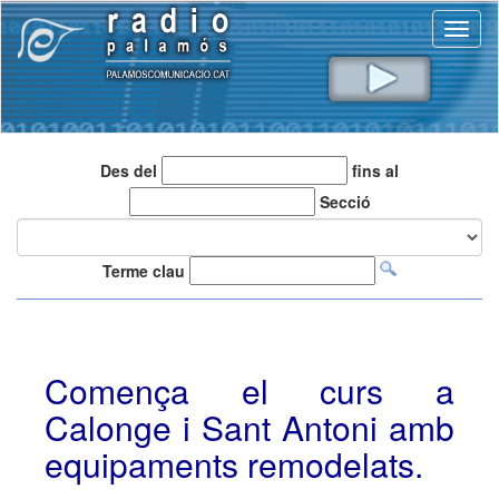
Toggl
naviga
Des del
fins al
Secció
Terme clau
Comença el curs a
Calonge i Sant Antoni amb
equipaments remodelats.