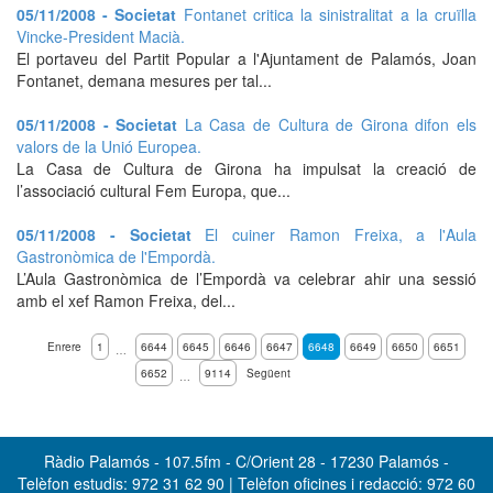
05/11/2008 - Societat
Fontanet critica la sinistralitat a la cruïlla
Vincke-President Macià.
El portaveu del Partit Popular a l'Ajuntament de Palamós, Joan
Fontanet, demana mesures per tal...
05/11/2008 - Societat
La Casa de Cultura de Girona difon els
valors de la Unió Europea.
La Casa de Cultura de Girona ha impulsat la creació de
l’associació cultural Fem Europa, que...
05/11/2008 - Societat
El cuiner Ramon Freixa, a l'Aula
Gastronòmica de l'Empordà.
L’Aula Gastronòmica de l’Empordà va celebrar ahir una sessió
amb el xef Ramon Freixa, del...
Enrere
1
6644
6645
6646
6647
6648
6649
6650
6651
…
6652
9114
Següent
…
Ràdio Palamós - 107.5fm - C/Orient 28 - 17230 Palamós -
Telèfon estudis: 972 31 62 90 | Telèfon oficines i redacció: 972 60