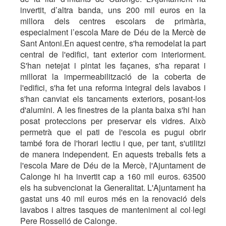
invertit, d’altra banda, uns 200 mil euros en la
millora dels centres escolars de primària,
especialment l’escola Mare de Déu de la Mercè de
Sant Antoni.En aquest centre, s'ha remodelat la part
central de l'edifici, tant exterior com interiorment.
S'han netejat i pintat les façanes, s'ha reparat i
millorat la impermeabilització de la coberta de
l'edifici, s'ha fet una reforma integral dels lavabos i
s'han canviat els tancaments exteriors, posant-los
d'alumini. A les finestres de la planta baixa s'hi han
posat proteccions per preservar els vidres. Això
permetrà que el pati de l'escola es pugui obrir
també fora de l'horari lectiu i que, per tant, s'utilitzi
de manera independent. En aquests treballs fets a
l'escola Mare de Déu de la Mercè, l'Ajuntament de
Calonge hi ha invertit cap a 160 mil euros. 63500
els ha subvencionat la Generalitat. L'Ajuntament ha
gastat uns 40 mil euros més en la renovació dels
lavabos i altres tasques de manteniment al col·legi
Pere Rosselló de Calonge.