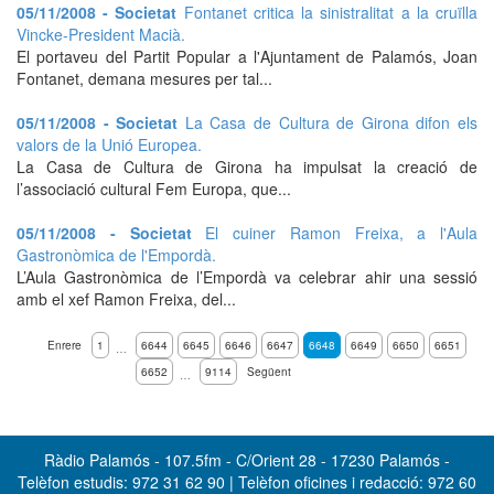
05/11/2008 - Societat
Fontanet critica la sinistralitat a la cruïlla
Vincke-President Macià.
El portaveu del Partit Popular a l'Ajuntament de Palamós, Joan
Fontanet, demana mesures per tal...
05/11/2008 - Societat
La Casa de Cultura de Girona difon els
valors de la Unió Europea.
La Casa de Cultura de Girona ha impulsat la creació de
l’associació cultural Fem Europa, que...
05/11/2008 - Societat
El cuiner Ramon Freixa, a l'Aula
Gastronòmica de l'Empordà.
L’Aula Gastronòmica de l’Empordà va celebrar ahir una sessió
amb el xef Ramon Freixa, del...
Enrere
1
6644
6645
6646
6647
6648
6649
6650
6651
…
6652
9114
Següent
…
Ràdio Palamós - 107.5fm - C/Orient 28 - 17230 Palamós -
Telèfon estudis: 972 31 62 90 | Telèfon oficines i redacció: 972 60