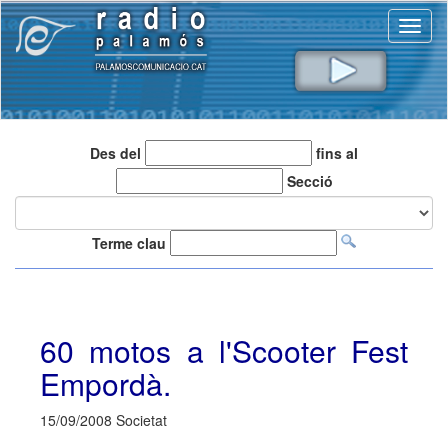
Toggl
naviga
Des del
fins al
Secció
Terme clau
60 motos a l'Scooter Fest
Empordà.
15/09/2008 Societat