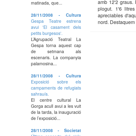
amb 12'2 graus. E
matinada, que...
plogut. 1'6 litr
28/11/2008 - Cultura
apreciables d'aq
Gespa Teatre estrena
nord. Destaquem e
avui 'El casament dels
petits burgesos'.
L’Agrupació Teatral La
Gespa torna aquest cap
de setmana als
escenaris. La companyia
palamosina...
28/11/2008 - Cultura
Exposició sobre els
campaments de refugiats
sahrauís.
El centre cultural La
Gorga acull avui a les vuit
de la tarda, la inauguració
de l’exposició...
28/11/2008 - Societat