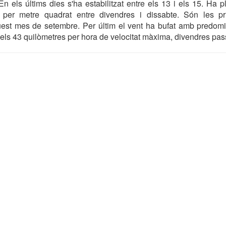
n els últims dies s'ha estabilitzat entre els 13 i els 15. Ha 
es per metre quadrat entre divendres i dissabte. Són les pr
uest mes de setembre. Per últim el vent ha bufat amb predom
ls 43 quilòmetres per hora de velocitat màxima, divendres pas