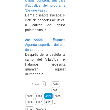
Últims concerts del cicle
d'acústics del programa
'De què vas?'.
Demà dissabte s'acaba el
cicle de concerts acústics,
a càrrec de grups
palamosins, a...
28/11/2008 - Esports
Agenda esportiva del cap
de setmana.
Després de la desfeta al
camp del Vilajuïga, el
Palamós necessita
guanyar aquest
diumenge el...
Enrere
1
6620
…
6621
6622
6623
6624
6625
6626
6627
6628
…
9114
Següent