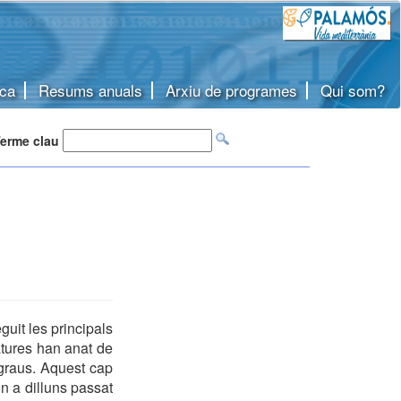
ca
Resums anuals
Arxiu de programes
Qui som?
erme clau
guit les principals
tures han anat de
graus. Aquest cap
n a dilluns passat