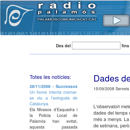
Des del
fins
Dades de
Totes les notícies:
28/11/2008 - Successos
15/09/2008 Serveis
Un home intenta cremar-
se viu a l'avinguda de
Catalunya.
L'observatori mete
Els Mossos d’Esquadra i
dades del temps 
la Policia Local de
més a menys. La 
Palamós han evitat,
de setmana, però,
aquesta passada