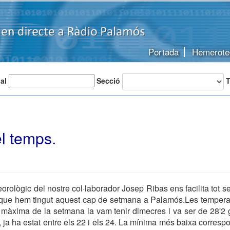
Portada
Hemerote
 al
Secció
T
l temps.
orològic del nostre col·laborador Josep Ribas ens facilita tot se
que hem tingut aquest cap de setmana a Palamós.Les tempera
màxima de la setmana la vam tenir dimecres i va ser de 28'2 
 ja ha estat entre els 22 i els 24. La mínima més baixa correspo