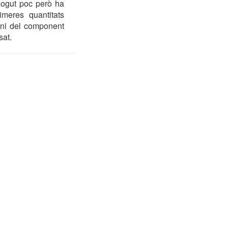
plogut poc però ha
imeres quantitats
ini del component
sat.