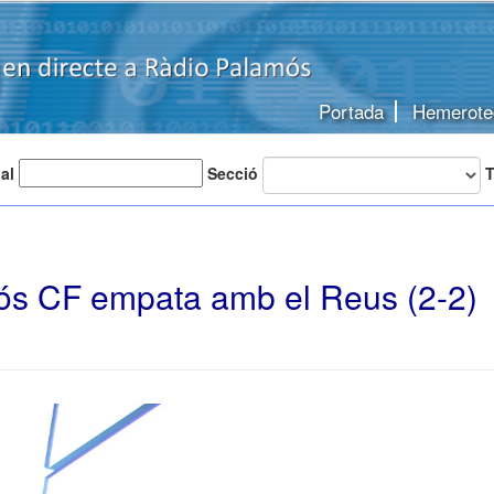
Portada
Hemerote
 al
Secció
T
ós CF empata amb el Reus (2-2)