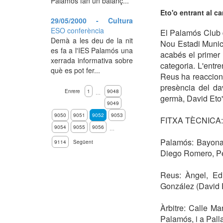
Palamós fan un balanç...
Eto'o entrant al 
29/05/2000 - Cultura
ESO conferència
El Palamós Club d
Demà a les deu de la nit
Nou Estadi Munici
es fa a l'IES Palamós una
acabés el primer
xerrada informativa sobre
categoria. L'entr
què es pot fer...
Reus ha reacciona
presència del da
Enrere
1
9048
…
germà, David Eto'o
9049
9050
9051
9052
9053
FITXA TÈCNICA: 
9054
9055
9056
…
Palamós: Bayona,
9114
Següent
Diego Romero, Pet
Reus: Àngel, Edu
González (David Et
Àrbitre: Calle Ma
Palamós, i a Palla