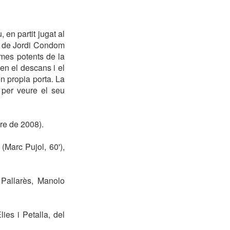
en partit jugat al
ip de Jordi Condom
mes potents de la
en el descans i el
n propia porta. La
 per veure el seu
e de 2008).
Marc Pujol, 60'),
 Pallarès, Manolo
ies i Petalla, del