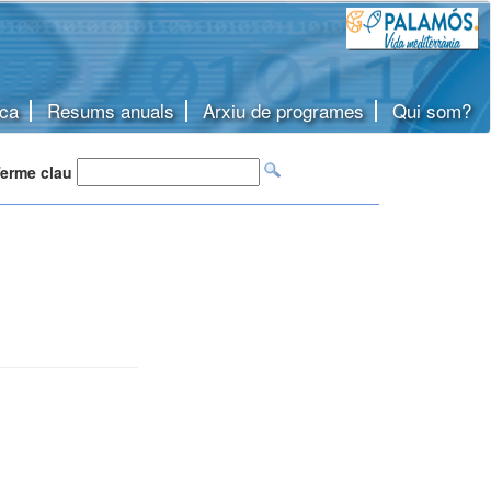
ca
Resums anuals
Arxiu de programes
Qui som?
erme clau