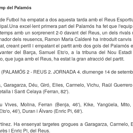
camp del Palamós
e Futbol ha empatat a dos aquesta tarda amb el Reus Esportiu, 
pal.Una excel·lent primera part del Palamós ha fet que l'equ
 temps amb un sorprenent 2-0 davant del Reus, un dels rivals 
enador dels reusencs, Ramon Maria Calderé ha introduït canvis 
t, creant perill i empatant el partit amb dos gols del Palamós e
vanter del Barça, Samuel Eto'o, a la tribuna del Nou Estadi
, que juga amb el Reus, ha estat la gran atracció del partit.
(PALAMÓS 2 - REUS 2. JORNADA 4. diumenge 14 de setembr
 Garagarza, Déu, Giró, Elies, Carmelo, Vichu, Raül Guerrero (
alla i Santi Celaya (Ferran, 82').
 Vives, Molina, Ferran (Benja, 46'), Kike, Yangüela, Mito,
o'o, 46'), Duran i Álvaro (Enric Pi, 68').
rtínez. Ha ensenyat targetes grogues a Garagarza, Carmelo, El
rès i Enric Pi, del Reus.