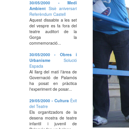
30/05/2000 - Medi
Ambient
Sisè aniversari
Referèndum Castell
Aquest dissabte a les set
del vespre es fa fora del
teatre auditori de la
Gorga la
commemoració...
30/05/2000 - Obres i
Urbanisme
Solució
Espada
Al llarg del matí l'àrea de
Governació de Palamós
ha posat en pràctica
l'experiment de posar...
29/05/2000 - Cultura
Èxit
del Teatre
Els organitzadors de la
desena mostra de teatre
infantil i juvenil de