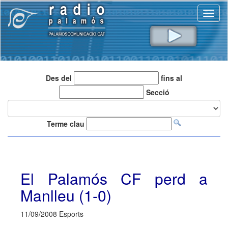
Toggl
naviga
Des del
fins al
Secció
Terme clau
El Palamós CF perd a
Manlleu (1-0)
11/09/2008 Esports