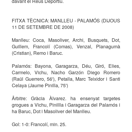
davant el Reus Deportiu.
FITXA TÈCNICA: MANLLEU - PALAMÓS (DIJOUS
11 DE SETEMBRE DE 2008)
Manlleu: Coca, Masoliver, Archi, Busquets, Dot,
Guillem, Francolí (Comas), Venzal, Planagumà
(Cristian), Remo i Baruc.
Palamós: Bayona, Garagarza, Déu, Giró, Elies,
Carmelo, Vichu, Nacho Garzón Diego Romero
(Raül Guerrero, 56'), Petalla, Marc Teixidor i Santi
Celaya (Jaume Pinilla, 75')
Ârbitre: Gràcia Àlvarez. ha ensenyat targetes
grogues a Vichu, Pinillla i Garagarza del Palamós i
ha Baruc, Dot i Masoliver del Manlleu.
Gol: 1-0: Francolí, min. 25.