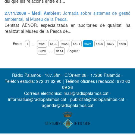
diu que les relacions entre els...
27/11/2008 - Medi Ambient
Jornada sobre sistemes de gestió
ambiental, al Museu de la Pesca.
L’entitat AENOR, especialitzada en auditories de qualitat, ha
realitzat al Museu de la Pesca de...
Enrere
1
6621
6622
6623
6624
6625
6626
6627
6628
…
6629
9114
Següent
…
Ràdio Palamós - 107.5fm - C/Orient 28 - 17230 Palamós -
Telèfon estudis: 972 31 62 90 | Telèfon oficines i redacció: 972 60
09 26
Correus electrònics: mail@radiopalamos.cat -
informatius@radiopalamos.cat - publicitat@radiopalamos.cat -
agenda@radiopalamos.cat