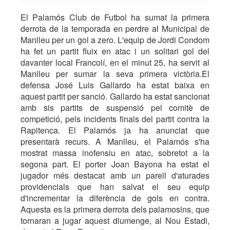
El Palamós Club de Futbol ha sumat la primera
derrota de la temporada en perdre al Municipal de
Manlleu per un gol a zero. L'equip de Jordi Condom
ha fet un partit fluix en atac i un solitari gol del
davanter local Francolí, en el minut 25, ha servit al
Manlleu per sumar la seva primera victòria.El
defensa José Luis Gallardo ha estat baixa en
aquest partit per sanció. Gallardo ha estat sancionat
amb sis partits de suspensió pel comitè de
competició, pels incidents finals del partit contra la
Rapitenca. El Palamós ja ha anunciat que
presentarà recurs. A Manlleu, el Palamós s'ha
mostrat massa inofensiu en atac, sobretot a la
segona part. El porter Joan Bayona ha estat el
jugador més destacat amb un parell d'aturades
providencials que han salvat el seu equip
d'incrementar la diferència de gols en contra.
Aquesta es la primera derrota dels palamosins, que
tornaran a jugar aquest diumenge, al Nou Estadi,