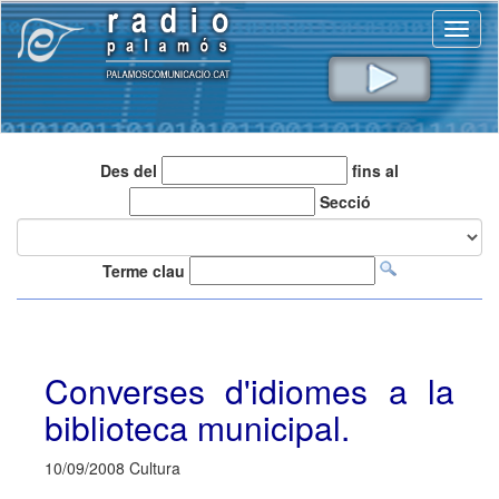
Toggl
naviga
Des del
fins al
Secció
Terme clau
Converses d'idiomes a la
biblioteca municipal.
10/09/2008 Cultura