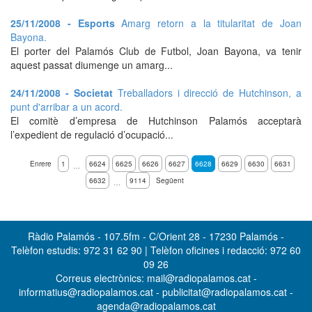
25/11/2008 - Esports
Amarg retorn a la titularitat de Joan
Bayona.
El porter del Palamós Club de Futbol, Joan Bayona, va tenir
aquest passat diumenge un amarg...
24/11/2008 - Societat
Treballadors i direcció de Hutchinson, a
punt d'arribar a un acord.
El comitè d’empresa de Hutchinson Palamós acceptarà
l’expedient de regulació d’ocupació...
Enrere
1
6624
6625
6626
6627
6628
6629
6630
6631
…
6632
9114
Següent
…
Ràdio Palamós - 107.5fm - C/Orient 28 - 17230 Palamós -
Telèfon estudis: 972 31 62 90 | Telèfon oficines i redacció: 972 60
09 26
Correus electrònics: mail@radiopalamos.cat -
informatius@radiopalamos.cat - publicitat@radiopalamos.cat -
agenda@radiopalamos.cat