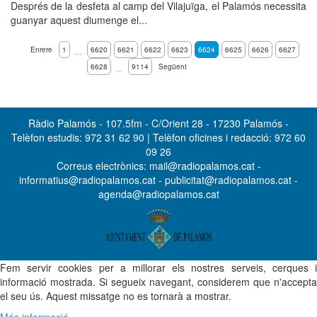
Després de la desfeta al camp del Vilajuïga, el Palamós necessita
guanyar aquest diumenge el...
Enrere
1
6620
6621
6622
6623
6624
6625
6626
6627
…
6628
9114
Següent
…
Ràdio Palamós - 107.5fm - C/Orient 28 - 17230 Palamós -
Telèfon estudis: 972 31 62 90 | Telèfon oficines i redacció: 972 60
09 26
Correus electrònics: mail@radiopalamos.cat -
informatius@radiopalamos.cat - publicitat@radiopalamos.cat -
agenda@radiopalamos.cat
Fem servir cookies per a millorar els nostres serveis, cerques i
informació mostrada. Si segueix navegant, considerem que n'accepta
el seu ús. Aquest missatge no es tornarà a mostrar.