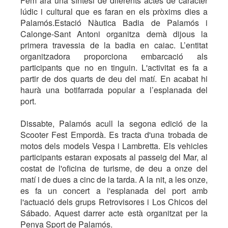
Fem ara una síntesi de diferents actes de caràcter
lúdic i cultural que es faran en els pròxims dies a
Palamós.Estació Nàutica Badia de Palamós i
Calonge-Sant Antoni organitza demà dijous la
primera travessia de la badia en caiac. L’entitat
organitzadora proporciona embarcació als
participants que no en tinguin. L'activitat es fa a
partir de dos quarts de deu del matí. En acabat hi
haurà una botifarrada popular a l’esplanada del
port.
Dissabte, Palamós acull la segona edició de la
Scooter Fest Empordà. Es tracta d'una trobada de
motos dels models Vespa i Lambretta. Els vehicles
participants estaran exposats al passeig del Mar, al
costat de l'oficina de turisme, de deu a onze del
matí i de dues a cinc de la tarda. A la nit, a les onze,
es fa un concert a l'esplanada del port amb
l'actuació dels grups Retrovisores i Los Chicos del
Sábado. Aquest darrer acte està organitzat per la
Penya Sport de Palamós.