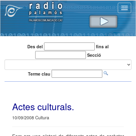
Toggl
naviga
Des del
fins al
Secció
Terme clau
Actes culturals.
10/09/2008 Cultura