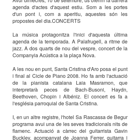
Avui dimecres, 10 de setembre, us oferim la darrera
agenda d'actes d'aquest estiu. Som a les portes
d'un pont i, com a aperitiu, aquestes són les
propostes del dia.CONCERTS
La música protagonitza l'inici d'aquesta última
agenda de la temporada. A Palafrugell, a ritme de
jazz. A dos quarts de nou del vespre, concert de la
Companyia Acústica a la plaça Nova.
A les nou en punt, Santa Cristina d'Aro posa el punt
i final al Cicle de Piano 2008. Ho fa amb l'actuació
de la pianista catalana Laia Masramon, que
interpretarà peces de Bach-Busoni, Haydn,
Beethoven, Chopin i Albéniz. El concert es fa a
l'església parroquial de Santa Cristina.
I, en un altre registre, l'hotel Sa Rascassa de Begur
programa avui una de les seves tradicionals nits de
flamenc. Actuació a càrrec del guitarrista Gavin
Buckley, acompanyat de Joanna Ferrer, guitarra i