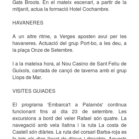
Gats Broots. En el mateix escenari, a partir de la
mitjanit, actua la formació Hotel Cochambre.
HAVANERES
A un altre ritme, a Verges aposten avui per les
havaneres. Actuació del grup Port-bo, a les deu, a
la plaça Onze de Setembre.
I a la mateixa hora, al Nou Casino de Sant Feliu de
Guíxols, cantada de cançó de taverna amb el grup
Llops de Mar.
VISITES GUIADES
El programa 'Embarca't a Palamós' continua
funcionant fins al dia 23 de setembre. Les
excursions a bord del veler Rafael són quatre. La
navegació amb vela llatina i la ruta La costa de
Castell són diàries. La ruta del corsari Barba-roja es
fa tots els dies llevat de dijous i dissabte. Aquests