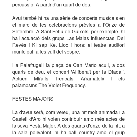
percussió. A partir d'un quart de deu.
Avui també hi ha una sèrie de concerts musicals en
el marc de les celebracions prèvies a l'Onze de
Setembre. A Sant Feliu de Guíxols, per exemple, hi
ha l'actuació dels grups Las Malas Influencias, Del
Revés i Ki sap Ke. Lloc i hora: el teatre auditori
municipal, a les vuit del vespre.
I a Palafrugell la plaça de Can Mario acull, a dos
quarts de deu, el concert 'Allibera't per la Diada!'.
Actuen Miralls Trencats, Arramateix i els
palamosins The Violet Frequency.
FESTES MAJORS
La d'avui serà, com veieu, una nit molt animada i a
Castell d'Aro hi volen contribuir amb més actes de
la seva Festa Major. A dos quarts d'onze de la nit, a
la sala polivalent, hi ha ball country amb el grup