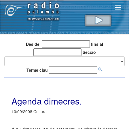
Toggl
naviga
Des del
fins al
Secció
Terme clau
Agenda dimecres.
10/09/2008 Cultura