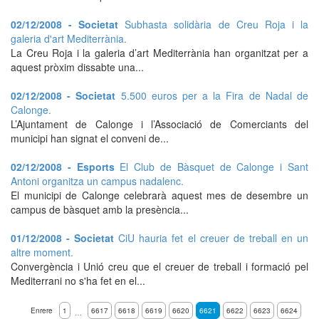
02/12/2008 - Societat
Subhasta solidària de Creu Roja i la
galeria d'art Mediterrània.
La Creu Roja i la galeria d’art Mediterrània han organitzat per a
aquest pròxim dissabte una...
02/12/2008 - Societat
5.500 euros per a la Fira de Nadal de
Calonge.
L’Ajuntament de Calonge i l’Associació de Comerciants del
municipi han signat el conveni de...
02/12/2008 - Esports
El Club de Bàsquet de Calonge i Sant
Antoni organitza un campus nadalenc.
El municipi de Calonge celebrarà aquest mes de desembre un
campus de bàsquet amb la presència...
01/12/2008 - Societat
CiU hauria fet el creuer de treball en un
altre moment.
Convergència i Unió creu que el creuer de treball i formació pel
Mediterrani no s'ha fet en el...
Enrere
1
6617
6618
6619
6620
6621
6622
6623
6624
…