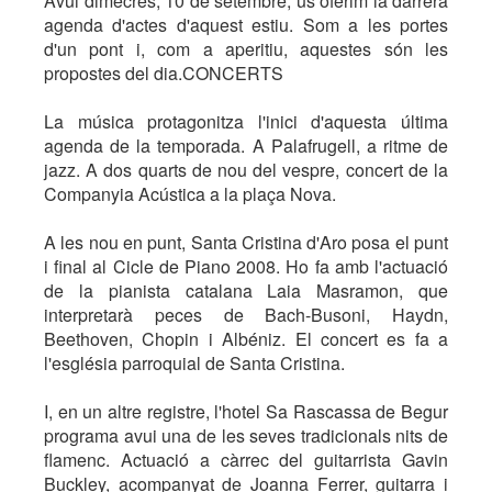
Avui dimecres, 10 de setembre, us oferim la darrera
agenda d'actes d'aquest estiu. Som a les portes
d'un pont i, com a aperitiu, aquestes són les
propostes del dia.CONCERTS
La música protagonitza l'inici d'aquesta última
agenda de la temporada. A Palafrugell, a ritme de
jazz. A dos quarts de nou del vespre, concert de la
Companyia Acústica a la plaça Nova.
A les nou en punt, Santa Cristina d'Aro posa el punt
i final al Cicle de Piano 2008. Ho fa amb l'actuació
de la pianista catalana Laia Masramon, que
interpretarà peces de Bach-Busoni, Haydn,
Beethoven, Chopin i Albéniz. El concert es fa a
l'església parroquial de Santa Cristina.
I, en un altre registre, l'hotel Sa Rascassa de Begur
programa avui una de les seves tradicionals nits de
flamenc. Actuació a càrrec del guitarrista Gavin
Buckley, acompanyat de Joanna Ferrer, guitarra i