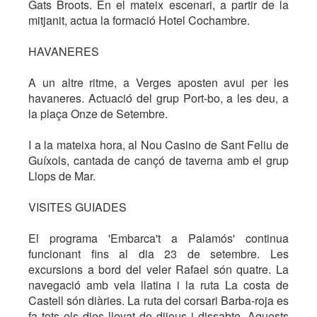
Gats Broots. En el mateix escenari, a partir de la
mitjanit, actua la formació Hotel Cochambre.
HAVANERES
A un altre ritme, a Verges aposten avui per les
havaneres. Actuació del grup Port-bo, a les deu, a
la plaça Onze de Setembre.
I a la mateixa hora, al Nou Casino de Sant Feliu de
Guíxols, cantada de cançó de taverna amb el grup
Llops de Mar.
VISITES GUIADES
El programa 'Embarca't a Palamós' continua
funcionant fins al dia 23 de setembre. Les
excursions a bord del veler Rafael són quatre. La
navegació amb vela llatina i la ruta La costa de
Castell són diàries. La ruta del corsari Barba-roja es
fa tots els dies llevat de dijous i dissabte. Aquests