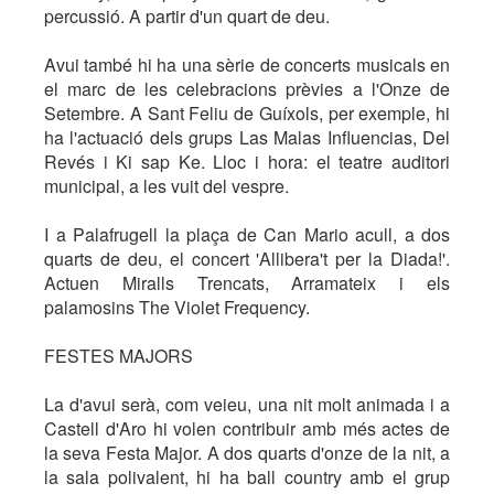
percussió. A partir d'un quart de deu.
Avui també hi ha una sèrie de concerts musicals en
el marc de les celebracions prèvies a l'Onze de
Setembre. A Sant Feliu de Guíxols, per exemple, hi
ha l'actuació dels grups Las Malas Influencias, Del
Revés i Ki sap Ke. Lloc i hora: el teatre auditori
municipal, a les vuit del vespre.
I a Palafrugell la plaça de Can Mario acull, a dos
quarts de deu, el concert 'Allibera't per la Diada!'.
Actuen Miralls Trencats, Arramateix i els
palamosins The Violet Frequency.
FESTES MAJORS
La d'avui serà, com veieu, una nit molt animada i a
Castell d'Aro hi volen contribuir amb més actes de
la seva Festa Major. A dos quarts d'onze de la nit, a
la sala polivalent, hi ha ball country amb el grup