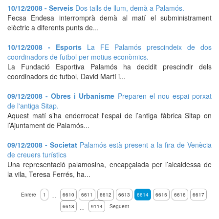
10/12/2008 - Serveis
Dos talls de llum, demà a Palamós.
Fecsa Endesa interromprà demà al matí el subministrament
elèctric a diferents punts de...
10/12/2008 - Esports
La FE Palamós prescindeix de dos
coordinadors de futbol per motius econòmics.
La Fundació Esportiva Palamós ha decidit prescindir dels
coordinadors de futbol, David Martí i...
09/12/2008 - Obres i Urbanisme
Preparen el nou espai porxat
de l'antiga Sitap.
Aquest matí s’ha enderrocat l'espai de l’antiga fàbrica Sitap on
l’Ajuntament de Palamós...
09/12/2008 - Societat
Palamós està present a la fira de Venècia
de creuers turístics
Una representació palamosina, encapçalada per l’alcaldessa de
la vila, Teresa Ferrés, ha...
Enrere
1
6610
6611
6612
6613
6614
6615
6616
6617
…
6618
9114
Següent
…