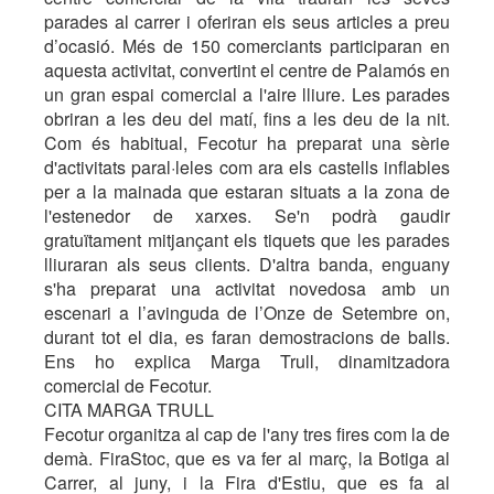
parades al carrer i oferiran els seus articles a preu
d’ocasió. Més de 150 comerciants participaran en
aquesta activitat, convertint el centre de Palamós en
un gran espai comercial a l'aire lliure. Les parades
obriran a les deu del matí, fins a les deu de la nit.
Com és habitual, Fecotur ha preparat una sèrie
d'activitats paral·leles com ara els castells inflables
per a la mainada que estaran situats a la zona de
l'estenedor de xarxes. Se'n podrà gaudir
gratuïtament mitjançant els tiquets que les parades
lliuraran als seus clients. D'altra banda, enguany
s'ha preparat una activitat novedosa amb un
escenari a l’avinguda de l’Onze de Setembre on,
durant tot el dia, es faran demostracions de balls.
Ens ho explica Marga Trull, dinamitzadora
comercial de Fecotur.
CITA MARGA TRULL
Fecotur organitza al cap de l'any tres fires com la de
demà. FiraStoc, que es va fer al març, la Botiga al
Carrer, al juny, i la Fira d'Estiu, que es fa al