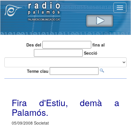
Toggl
naviga
Des del
fins al
Secció
Terme clau
Fira d'Estiu, demà a
Palamós.
05/09/2008 Societat