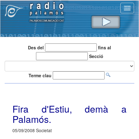
Toggl
naviga
Des del
fins al
Secció
Terme clau
Fira d'Estiu, demà a
Palamós.
05/09/2008 Societat