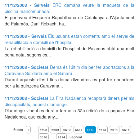
11/12/2008 - Serveis
ERC demana veure la maqueta de la
piscina mancomunada.
El portaveu d’Esquerra Republicana de Catalunya a l'Ajuntament
de Palamós, Dani Reixach, ha...
11/12/2008 - Serveis
Els usuaris estan contents amb el servei de
rehabilitació a domicili de l'hospital.
La rehabilitació a domicili de l'hospital de Palamós obté una molt
bona nota, segons es...
11/12/2008 - Societat
Demà és l'últim dia per fer aportacions a la
Caravana Solidària amb el Sàhara.
Durant aquests dies i fins demà divendres es pot fer donacions
per a la quinzena Caravana...
11/12/2008 - Societat
La Fira Nadalenca recaptarà diners per als
discapacitats, aquest diumenge.
Diumenge vinent es durà a terme la 32a edició de la popular Fira
Nadalenca, que cada any...
Enrere
1
6608
6609
6610
6611
6612
6613
6614
6615
…
6616
9114
Següent
…