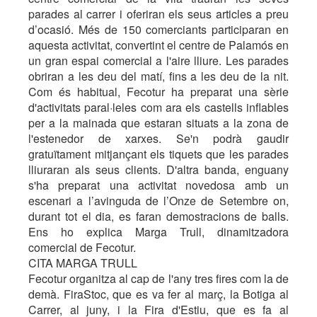
parades al carrer i oferiran els seus articles a preu
d’ocasió. Més de 150 comerciants participaran en
aquesta activitat, convertint el centre de Palamós en
un gran espai comercial a l'aire lliure. Les parades
obriran a les deu del matí, fins a les deu de la nit.
Com és habitual, Fecotur ha preparat una sèrie
d'activitats paral·leles com ara els castells inflables
per a la mainada que estaran situats a la zona de
l'estenedor de xarxes. Se'n podrà gaudir
gratuïtament mitjançant els tiquets que les parades
lliuraran als seus clients. D'altra banda, enguany
s'ha preparat una activitat novedosa amb un
escenari a l’avinguda de l’Onze de Setembre on,
durant tot el dia, es faran demostracions de balls.
Ens ho explica Marga Trull, dinamitzadora
comercial de Fecotur.
CITA MARGA TRULL
Fecotur organitza al cap de l'any tres fires com la de
demà. FiraStoc, que es va fer al març, la Botiga al
Carrer, al juny, i la Fira d'Estiu, que es fa al