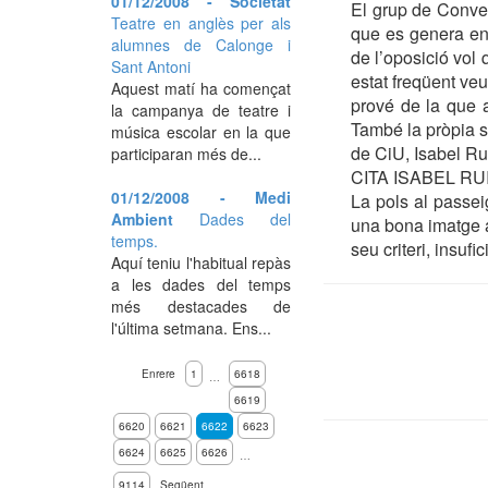
01/12/2008 - Societat
El grup de Conve
Teatre en anglès per als
que es genera en 
alumnes de Calonge i
de l’oposició vol 
Sant Antoni
estat freqüent veu
Aquest matí ha començat
prové de la que a
la campanya de teatre i
També la pròpia s
música escolar en la que
de CiU, Isabel Rui
participaran més de...
CITA ISABEL RU
01/12/2008 - Medi
La pols al passe
Ambient
Dades del
una bona imatge aq
temps.
seu criteri, insuf
Aquí teniu l'habitual repàs
a les dades del temps
més destacades de
l'última setmana. Ens...
Enrere
1
6618
…
6619
6620
6621
6622
6623
6624
6625
6626
…
9114
Següent