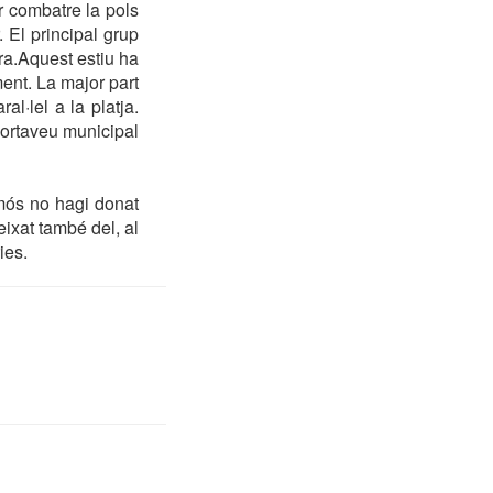
 combatre la pols
 El principal grup
ra.Aquest estiu ha
ment. La major part
l·lel a la platja.
portaveu municipal
mós no hagi donat
ixat també del, al
ies.