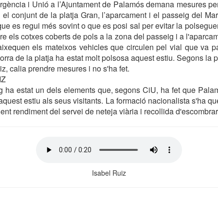
rgència i Unió a l’Ajuntament de Palamós demana mesures per
el conjunt de la platja Gran, l’aparcament i el passeig del Mar.
que es regui més sovint o que es posi sal per evitar la polsegue
re els cotxes coberts de pols a la zona del passeig i a l'aparca
ixequen els mateixos vehicles que circulen pel vial que va para
orra de la platja ha estat molt polsosa aquest estiu. Segons la 
z, calia prendre mesures i no s'ha fet.
IZ
ig ha estat un dels elements que, segons CiU, ha fet que Pala
uest estiu als seus visitants. La formació nacionalista s'ha que
icient rendiment del servei de neteja viària i recollida d'escombrar
Isabel Ruiz