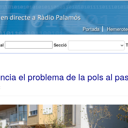
Portada
Hemerote
 al
Secció
T
cia el problema de la pols al pas
t