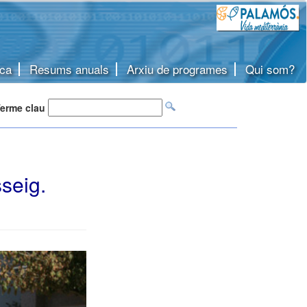
ca
Resums anuals
Arxiu de programes
Qui som?
erme clau
seig.