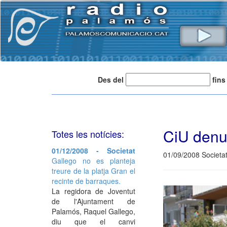
Des del
fins
CiU denun
Totes les notícies:
01/12/2008 - Societat
01/09/2008 Societa
Gallego no es planteja
treure de la platja Gran el
recinte de barraques.
La regidora de Joventut
de l'Ajuntament de
Palamós, Raquel Gallego,
diu que el canvi