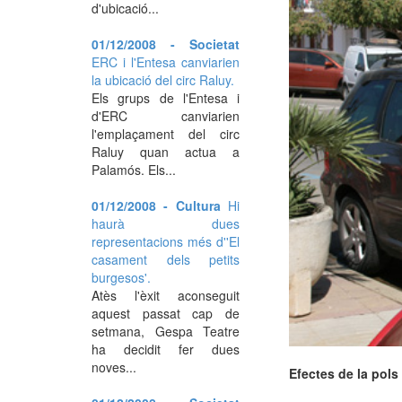
d'ubicació...
01/12/2008 - Societat
ERC i l'Entesa canviarien
la ubicació del circ Raluy.
Els grups de l'Entesa i
d'ERC canviarien
l'emplaçament del circ
Raluy quan actua a
Palamós. Els...
01/12/2008 - Cultura
Hi
haurà dues
representacions més d''El
casament dels petits
burgesos'.
Atès l'èxit aconseguit
aquest passat cap de
setmana, Gespa Teatre
ha decidit fer dues
noves...
Efectes de la pols