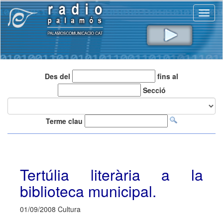
Toggl
naviga
Des del
fins al
Secció
Terme clau
Tertúlia literària a la
biblioteca municipal.
01/09/2008 Cultura