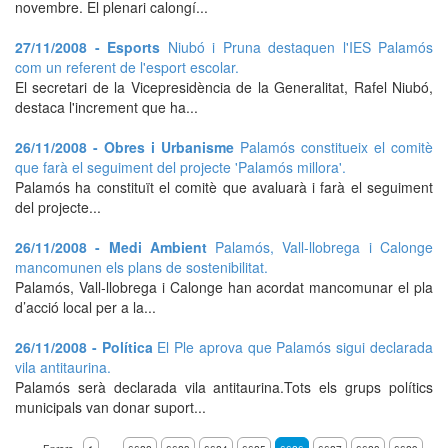
novembre. El plenari calongí...
27/11/2008 - Esports
Niubó i Pruna destaquen l'IES Palamós
com un referent de l'esport escolar.
El secretari de la Vicepresidència de la Generalitat, Rafel Niubó,
destaca l'increment que ha...
26/11/2008 - Obres i Urbanisme
Palamós constitueix el comitè
que farà el seguiment del projecte 'Palamós millora'.
Palamós ha constituït el comitè que avaluarà i farà el seguiment
del projecte...
26/11/2008 - Medi Ambient
Palamós, Vall-llobrega i Calonge
mancomunen els plans de sostenibilitat.
Palamós, Vall-llobrega i Calonge han acordat mancomunar el pla
d’acció local per a la...
26/11/2008 - Política
El Ple aprova que Palamós sigui declarada
vila antitaurina.
Palamós serà declarada vila antitaurina.Tots els grups polítics
municipals van donar suport...