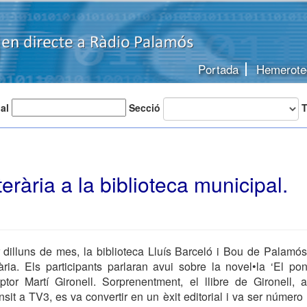
Portada
Hemerote
 al
Secció
T
iterària a la biblioteca municipal.
dilluns de mes, la biblioteca Lluís Barceló i Bou de Palamós 
erària. Els participants parlaran avui sobre la novel•la ‘El pon
iptor Martí Gironell. Sorprenentment, el llibre de Gironell, 
nsit a TV3, es va convertir en un èxit editorial i va ser número