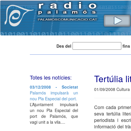
Des del
fins
Tertúlia l
Totes les notícies:
03/12/2008 - Societat
01/09/2008 Cultura
Palamós impulsarà un
nou Pla Especial del port.
L’Ajuntament impulsarà
Com cada primer 
un nou Pla Especial del
seva tertúlia lit
port de Palamós, que
periodista i escr
vagi unit a la vila....
informació del trà