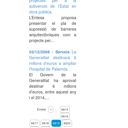
projectes per a la
subvenció de l'Estat en
obra pública.
L’Entesa proposa
presentar el pla de
supressió de barreres
arquitectòniques com a
projecte per...
03/12/2008 - Serveis
La
Generalitat destinarà 6
milions d'euros a ampliar
l'hospital de Palamós.
El Govern de la
Generalitat ha aprovat
destinar 6 milions
d’euros, entre aquest any
i el 2014,...
Enrere
1
6615
…
6616
6617
6618
6619
6620