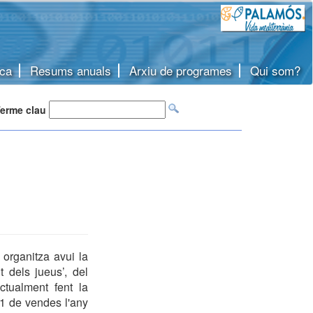
ca
Resums anuals
Arxiu de programes
Qui som?
erme clau
organitza avui la
t dels jueus’, del
actualment fent la
 1 de vendes l'any