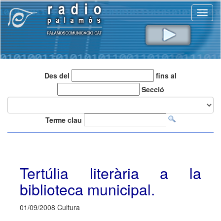
Toggl
naviga
Des del
fins al
Secció
Terme clau
Tertúlia literària a la
biblioteca municipal.
01/09/2008 Cultura