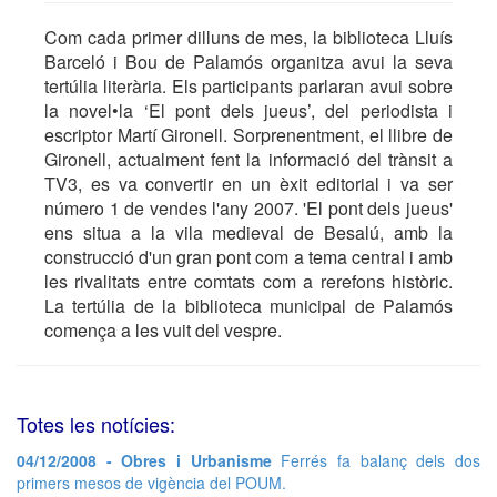
Com cada primer dilluns de mes, la biblioteca Lluís
Barceló i Bou de Palamós organitza avui la seva
tertúlia literària. Els participants parlaran avui sobre
la novel•la ‘El pont dels jueus’, del periodista i
escriptor Martí Gironell. Sorprenentment, el llibre de
Gironell, actualment fent la informació del trànsit a
TV3, es va convertir en un èxit editorial i va ser
número 1 de vendes l'any 2007. 'El pont dels jueus'
ens situa a la vila medieval de Besalú, amb la
construcció d'un gran pont com a tema central i amb
les rivalitats entre comtats com a rerefons històric.
La tertúlia de la biblioteca municipal de Palamós
comença a les vuit del vespre.
Totes les notícies:
04/12/2008 - Obres i Urbanisme
Ferrés fa balanç dels dos
primers mesos de vigència del POUM.