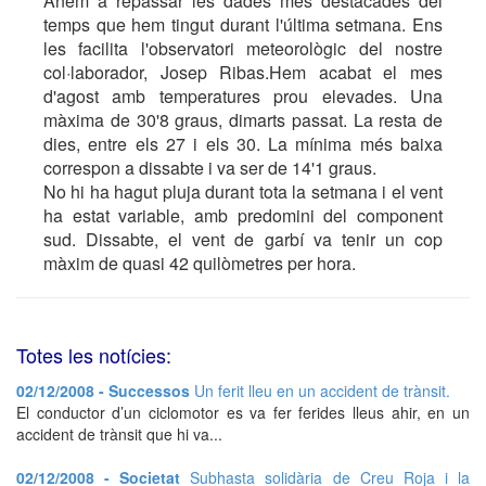
Anem a repassar les dades més destacades del
temps que hem tingut durant l'última setmana. Ens
les facilita l'observatori meteorològic del nostre
col·laborador, Josep Ribas.Hem acabat el mes
d'agost amb temperatures prou elevades. Una
màxima de 30'8 graus, dimarts passat. La resta de
dies, entre els 27 i els 30. La mínima més baixa
correspon a dissabte i va ser de 14'1 graus.
No hi ha hagut pluja durant tota la setmana i el vent
ha estat variable, amb predomini del component
sud. Dissabte, el vent de garbí va tenir un cop
màxim de quasi 42 quilòmetres per hora.
Totes les notícies:
02/12/2008 - Successos
Un ferit lleu en un accident de trànsit.
El conductor d’un ciclomotor es va fer ferides lleus ahir, en un
accident de trànsit que hi va...
02/12/2008 - Societat
Subhasta solidària de Creu Roja i la