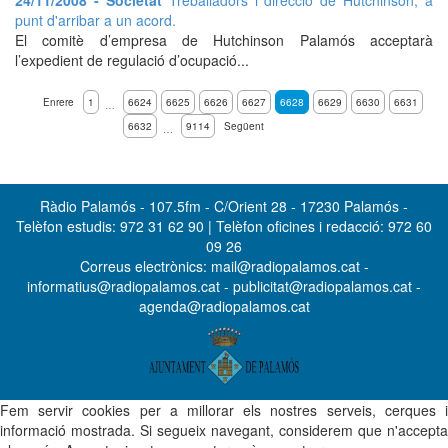
24/11/2008 - Societat
Treballadors i direcció de Hutchinson, a
punt d'arribar a un acord.
El comitè d’empresa de Hutchinson Palamós acceptarà
l’expedient de regulació d’ocupació...
Enrere
1
6624
6625
6626
6627
6628
6629
6630
6631
…
6632
9114
Següent
…
Ràdio Palamós - 107.5fm - C/Orient 28 - 17230 Palamós -
Telèfon estudis: 972 31 62 90 | Telèfon oficines i redacció: 972 60
09 26
Correus electrònics: mail@radiopalamos.cat -
informatius@radiopalamos.cat - publicitat@radiopalamos.cat -
agenda@radiopalamos.cat
Fem servir cookies per a millorar els nostres serveis, cerques i
informació mostrada. Si segueix navegant, considerem que n'accepta