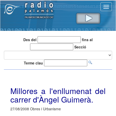
Toggl
naviga
Des del
fins al
Secció
Terme clau
Millores a l'enllumenat del
carrer d'Àngel Guimerà.
27/08/2008 Obres i Urbanisme