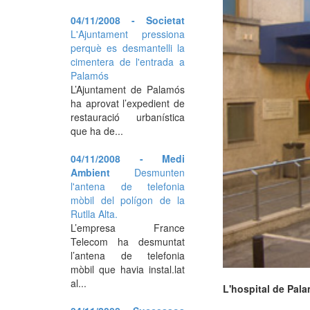
04/11/2008 - Societat
L'Ajuntament pressiona
perquè es desmantelli la
cimentera de l'entrada a
Palamós
L’Ajuntament de Palamós
ha aprovat l’expedient de
restauració urbanística
que ha de...
04/11/2008 - Medi
Ambient
Desmunten
l'antena de telefonia
mòbil del polígon de la
Rutlla Alta.
L’empresa France
Telecom ha desmuntat
l’antena de telefonia
mòbil que havia instal.lat
al...
L'hospital de Pal