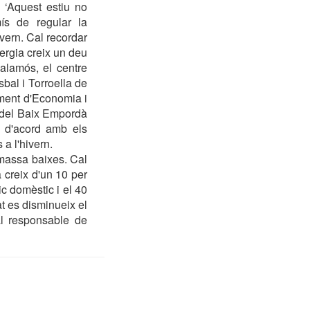
 ‘Aquest estiu no
ís de regular la
ivern. Cal recordar
ergia creix un deu
alamós, el centre
bal i Torroella de
ment d'Economia i
s del Baix Empordà
s d'acord amb els
a l'hivern.
s massa baixes. Cal
 creix d'un 10 per
c domèstic i el 40
t es disminueix el
al responsable de