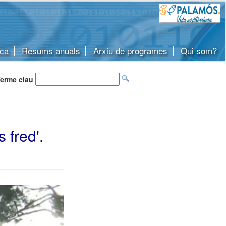
ca
Resums anuals
Arxiu de programes
Qui som?
erme clau
 fred'.