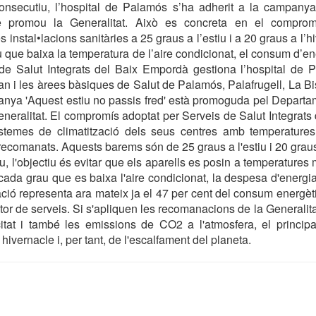
nsecutiu, l’hospital de Palamós s’ha adherit a la campanya
ue promou la Generalitat. Això es concreta en el comprom
es instal•lacions sanitàries a 25 graus a l’estiu i a 20 graus a l’h
 que baixa la temperatura de l’aire condicionat, el consum d’en
 de Salut Integrats del Baix Empordà gestiona l’hospital de P
 i les àrees bàsiques de Salut de Palamós, Palafrugell, La Bis
anya 'Aquest estiu no passis fred' està promoguda pel Departa
neralitat. El compromís adoptat per Serveis de Salut Integrat
istemes de climatització dels seus centres amb temperature
ecomanats. Aquests barems són de 25 graus a l'estiu i 20 graus 
iu, l'objectiu és evitar que els aparells es posin a temperature
cada grau que es baixa l'aire condicionat, la despesa d'energia
ació representa ara mateix ja el 47 per cent del consum energèti
tor de serveis. Si s'apliquen les recomanacions de la Generalita
citat i també les emissions de CO2 a l'atmosfera, el princip
hivernacle i, per tant, de l'escalfament del planeta.