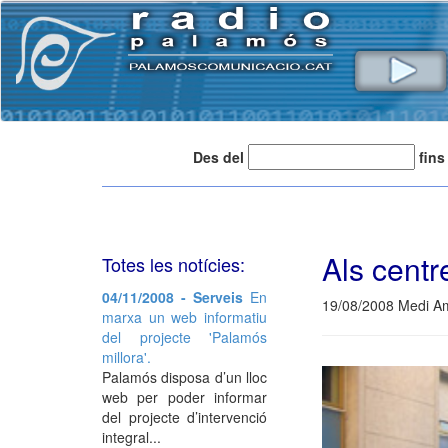
Des del
fins
Als centr
Totes les notícies:
04/11/2008 - Serveis
En
19/08/2008 Medi A
marxa un web informatiu
del projecte 'Palamós
millora'.
Palamós disposa d’un lloc
web per poder informar
del projecte d’intervenció
integral...