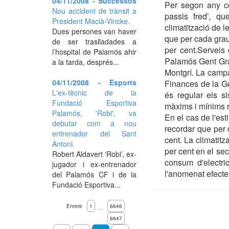
04/11/2008 - Successos
Per segon any co
Nou accident de trànsit a
passis fred’, q
President Macià-Vincke.
climatització de l
Dues persones van haver
que per cada grau
de ser traslladades a
per cent.Serveis
l’hospital de Palamós ahir
Palamós Gent Gran
a la tarda, després...
Montgrí. La camp
04/11/2008 - Esports
Finances de la Ge
L'ex-tècnic de la
és regular els s
Fundació Esportiva
màxims i mínims r
Palamós, 'Robi', va
En el cas de l'est
debutar com a nou
recordar que per 
entrenador del Sant
cent. La climatitz
Antoni.
per cent en el sec
Robert Aldavert ‘Robi’, ex-
consum d'electri
jugador i ex-entrenador
l'anomenat efecte 
del Palamós CF i de la
Fundació Esportiva...
Enrere
1
6646
…
6647