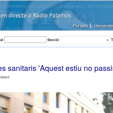
Portada
Hemerote
 al
Secció
T
es sanitaris 'Aquest estiu no passis
mbient