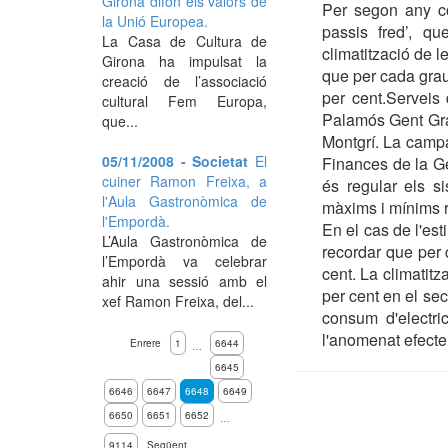
Girona difon els valors de
Per segon any co
la Unió Europea.
passis fred’, q
La Casa de Cultura de
climatització de l
Girona ha impulsat la
que per cada grau
creació de l’associació
per cent.Serveis
cultural Fem Europa,
Palamós Gent Gran
que...
Montgrí. La camp
05/11/2008 - Societat
El
Finances de la Ge
cuiner Ramon Freixa, a
és regular els s
l'Aula Gastronòmica de
màxims i mínims r
l'Empordà.
En el cas de l'est
L’Aula Gastronòmica de
recordar que per 
l’Empordà va celebrar
cent. La climatitz
ahir una sessió amb el
per cent en el sec
xef Ramon Freixa, del...
consum d'electri
l'anomenat efecte 
Enrere
1
6644
…
6645
6646
6647
6648
6649
6650
6651
6652
…
9114
Següent