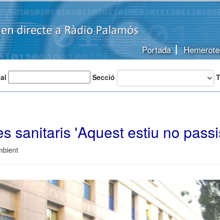
Portada
Hemerote
 al
Secció
T
es sanitaris 'Aquest estiu no passis
mbient