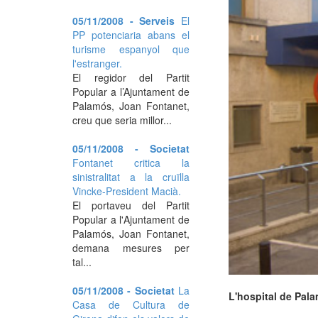
05/11/2008 - Serveis
El
PP potenciaria abans el
turisme espanyol que
l'estranger.
El regidor del Partit
Popular a l’Ajuntament de
Palamós, Joan Fontanet,
creu que seria millor...
05/11/2008 - Societat
Fontanet critica la
sinistralitat a la cruïlla
Vincke-President Macià.
El portaveu del Partit
Popular a l'Ajuntament de
Palamós, Joan Fontanet,
demana mesures per
tal...
05/11/2008 - Societat
La
L'hospital de Pal
Casa de Cultura de