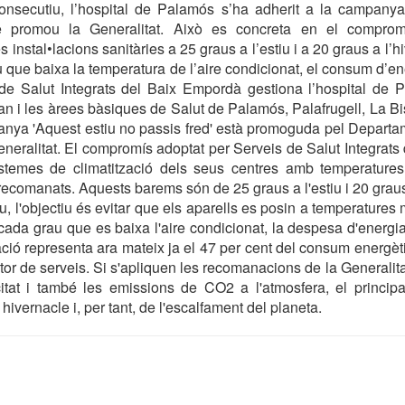
nsecutiu, l’hospital de Palamós s’ha adherit a la campanya
ue promou la Generalitat. Això es concreta en el comprom
es instal•lacions sanitàries a 25 graus a l’estiu i a 20 graus a l’h
 que baixa la temperatura de l’aire condicionat, el consum d’en
 de Salut Integrats del Baix Empordà gestiona l’hospital de P
 i les àrees bàsiques de Salut de Palamós, Palafrugell, La Bis
anya 'Aquest estiu no passis fred' està promoguda pel Departa
neralitat. El compromís adoptat per Serveis de Salut Integrat
istemes de climatització dels seus centres amb temperature
ecomanats. Aquests barems són de 25 graus a l'estiu i 20 graus 
iu, l'objectiu és evitar que els aparells es posin a temperature
cada grau que es baixa l'aire condicionat, la despesa d'energia
ació representa ara mateix ja el 47 per cent del consum energèti
tor de serveis. Si s'apliquen les recomanacions de la Generalita
citat i també les emissions de CO2 a l'atmosfera, el princip
hivernacle i, per tant, de l'escalfament del planeta.