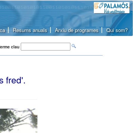
ca
Resums anuals
Arxiu de programes
Qui som?
erme clau
 fred'.