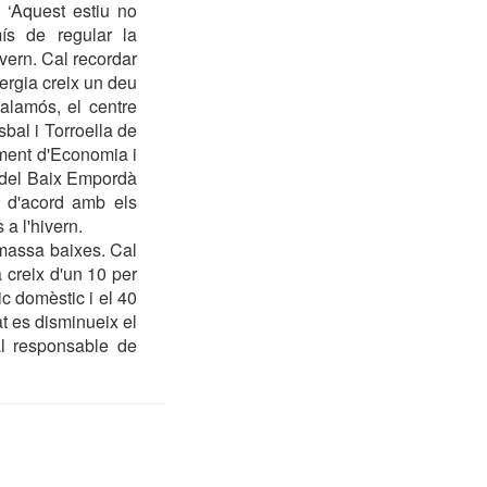
 ‘Aquest estiu no
ís de regular la
ivern. Cal recordar
ergia creix un deu
alamós, el centre
bal i Torroella de
ment d'Economia i
s del Baix Empordà
s d'acord amb els
a l'hivern.
s massa baixes. Cal
 creix d'un 10 per
c domèstic i el 40
t es disminueix el
al responsable de