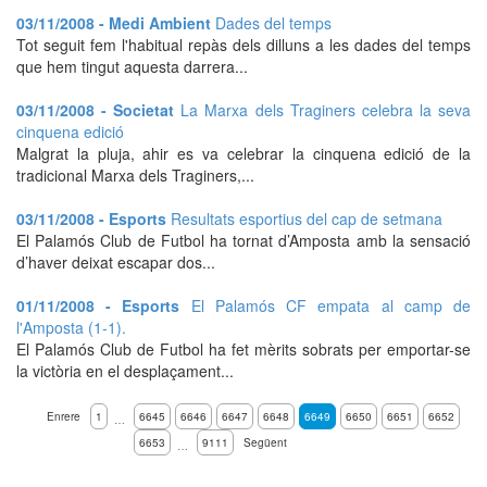
03/11/2008 - Medi Ambient
Dades del temps
Tot seguit fem l'habitual repàs dels dilluns a les dades del temps
que hem tingut aquesta darrera...
03/11/2008 - Societat
La Marxa dels Traginers celebra la seva
cinquena edició
Malgrat la pluja, ahir es va celebrar la cinquena edició de la
tradicional Marxa dels Traginers,...
03/11/2008 - Esports
Resultats esportius del cap de setmana
El Palamós Club de Futbol ha tornat d’Amposta amb la sensació
d’haver deixat escapar dos...
01/11/2008 - Esports
El Palamós CF empata al camp de
l'Amposta (1-1).
El Palamós Club de Futbol ha fet mèrits sobrats per emportar-se
la victòria en el desplaçament...
Enrere
1
6645
6646
6647
6648
6649
6650
6651
6652
…
6653
9111
Següent
…