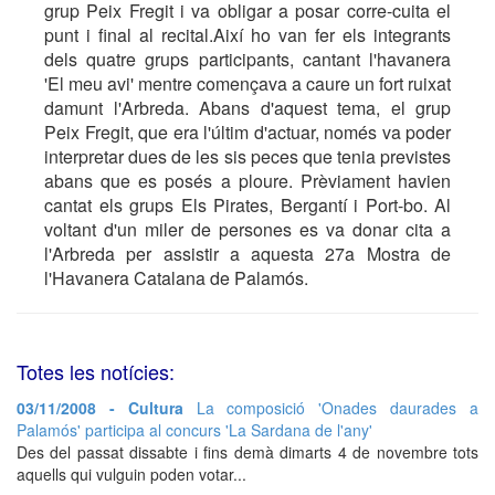
grup Peix Fregit i va obligar a posar corre-cuita el
punt i final al recital.Així ho van fer els integrants
dels quatre grups participants, cantant l'havanera
'El meu avi' mentre començava a caure un fort ruixat
damunt l'Arbreda. Abans d'aquest tema, el grup
Peix Fregit, que era l'últim d'actuar, només va poder
interpretar dues de les sis peces que tenia previstes
abans que es posés a ploure. Prèviament havien
cantat els grups Els Pirates, Bergantí i Port-bo. Al
voltant d'un miler de persones es va donar cita a
l'Arbreda per assistir a aquesta 27a Mostra de
l'Havanera Catalana de Palamós.
Totes les notícies:
03/11/2008 - Cultura
La composició 'Onades daurades a
Palamós' participa al concurs 'La Sardana de l'any'
Des del passat dissabte i fins demà dimarts 4 de novembre tots
aquells qui vulguin poden votar...