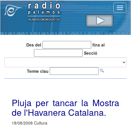
Toggl
naviga
Des del
fins al
Secció
Terme clau
Pluja per tancar la Mostra
de l'Havanera Catalana.
18/08/2008 Cultura