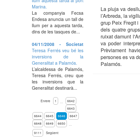
llum aquesta tarda al port
Marina.
La pluja va desll
La companyia Fecsa
l’Arbreda, la vigí
Endesa anuncia un tall de
grup Peix Fregit i 
llum per a aquesta tarda,
dels quatre grups
dins de les tasques de...
ruixat damunt l'A
va poder interpr
04/11/2008 - Societat
Prèviament havie
Teresa Ferrés veu bé les
persones es va do
inversions de la
Generalitat a Palamós.
Palamós.
L’alcaldessa de Palamós,
Teresa Ferrés, creu que
les inversions que la
Generalitat destinarà...
Enrere
1
6642
…
6643
6644
6645
6646
6647
6648
6649
6650
…
9111
Següent