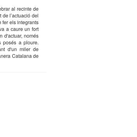
brar al recinte de
t de l’actuació del
n fer els integrants
va a caure un fort
im d'actuar, només
s posés a ploure.
ant d'un miler de
vanera Catalana de