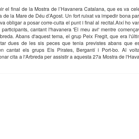
uir el final de la Mostra de l’Havanera Catalana, que es va cele
lia de la Mare de Déu d’Agost. Un fort ruixat va impedir bona par
va obligar a posar corre-cuita el punt i final al recital.Així ho va
 participants, cantant l'havanera 'El meu avi' mentre comença
rbreda. Abans d'aquest tema, el grup Peix Fregit, que era l'últ
etar dues de les sis peces que tenia previstes abans que e
n cantat els grups Els Pirates, Bergantí i Port-bo. Al volt
nar cita a l'Arbreda per assistir a aquesta 27a Mostra de l'Ha