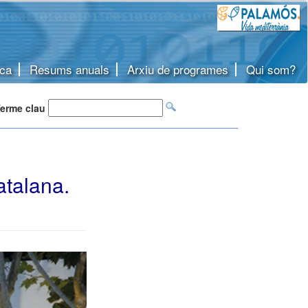
ca
Resums anuals
Arxiu de programes
Qui som?
erme clau
atalana.