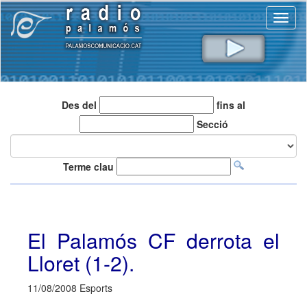
Toggl
naviga
Des del
fins al
Secció
Terme clau
El Palamós CF derrota el
Lloret (1-2).
11/08/2008 Esports