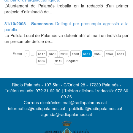
L’Ajuntament de Palamós treballa en la redacció d’un primer
projecte d’eliminació de...
31/10/2008 - Successos
Detingut per presumpta agressió a la
parella.
La Policia Local de Palamós va detenir ahir al matí un individu per
un presumpte delicte de...
Enrere
1
6647
6648
6649
6650
6651
6652
6653
6654
…
6655
9112
Següent
…
Ràdio Palamós - 107.5fm - C/Orient 28 - 17230 Palamós -
Telèfon estudis: 972 31 62 90 | Telèfon oficines i redacció: 972 60
09 26
Correus electrònics: mail@radiopalamos.cat -
informatius@radiopalamos.cat - publicitat@radiopalamos.cat -
agenda@radiopalamos.cat