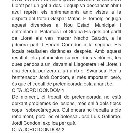
Lloret per un gol a dos. L’equip va descansar ahir i
avui reprèn els entrenaments amb vistes a la
disputa del trofeu Gaspar Matas. El torneig es juga
aquest divendres al Nou Estadi Municipal i
enfrontarà el Palamós i el Girona.Els gols del partit
de Lloret els van marcar Nacho Garzón, a la
primera part, i Ferran Corredor, a la segona. Els
locals retallarien distàncies després. Amb aquest
resultat, els palamosins sumen dues victòries, les
dues per dos a un, davant el Llagostera i el Lloret, i
una derrota per zero a un amb el Swansea. Per a
l'entrenador Jordi Condom, el més important, però,
és que el treball de pretemporada està anant bé.
CITA JORDI CONDOM 1
De moment, el treball de pretemporada no està
deixant problemes de lesions, més enllà dels tipics
cops i sobrecàrregues. Qui encara no treballa a ple
rendiment, però, és el defensa José Luis Gallardo.
Jordi Condom explica per què.
CITA JORDI CONDOM 2