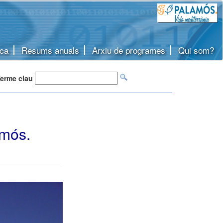
ca
Resums anuals
Arxiu de programes
Qui som?
erme clau
amós.