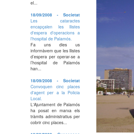
el...
18/09/2008 - Societat
Les cataractes
encapçalen les llistes
d'espera d'operacions a
l'hospital de Palamós.
Fa uns dies us
informàvem que les llistes
d’espera per operar-se a
l’hospital de Palamós
han...
18/09/2008 - Societat
Convoquen cinc places
d'agent per a la Policia
Local.
L'Ajuntament de Palamós
ha posat en marxa els
tràmits administratius per
cobrir cinc places...