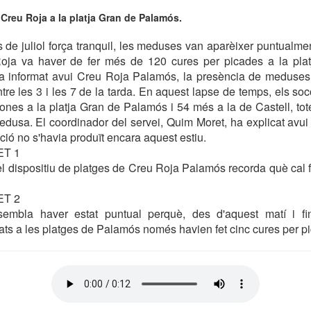
Creu Roja a la platja Gran de Palamós.
de juliol força tranquil, les meduses van aparèixer puntualment 
ja va haver de fer més de 120 cures per picades a la plat
a informat avui Creu Roja Palamós, la presència de meduses 
tre les 3 i les 7 de la tarda. En aquest lapse de temps, els soc
ones a la platja Gran de Palamós i 54 més a la de Castell, tot
edusa. El coordinador del servei, Quim Moret, ha explicat avu
ció no s'havia produït encara aquest estiu.
ET 1
l dispositiu de platges de Creu Roja Palamós recorda què cal f
ET 2
 sembla haver estat puntual perquè, des d'aquest matí i fi
nats a les platges de Palamós només havien fet cinc cures per 