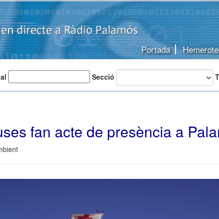
Portada
Hemerote
 al
Secció
T
ses fan acte de presència a Pal
mbient