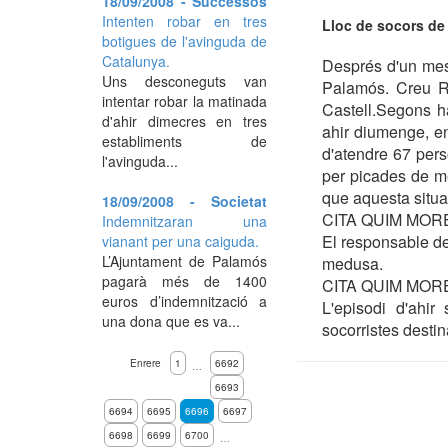
18/09/2008 - Successos
Intenten robar en tres
Lloc de socors de 
botigues de l'avinguda de
Catalunya.
Després d'un mes 
Uns desconeguts van
Palamós. Creu Ro
intentar robar la matinada
Castell.Segons h
d'ahir dimecres en tres
ahir diumenge, en
establiments de
d'atendre 67 pers
l'avinguda...
per picades de m
que aquesta situa
18/09/2008 - Societat
CITA QUIM MOR
Indemnitzaran una
El responsable de
vianant per una caiguda.
L’Ajuntament de Palamós
medusa.
pagarà més de 1400
CITA QUIM MOR
euros d’indemnització a
L'episodi d'ahir
una dona que es va...
socorristes desti
Enrere
1
6692
…
6693
6694
6695
6696
6697
6698
6699
6700
…