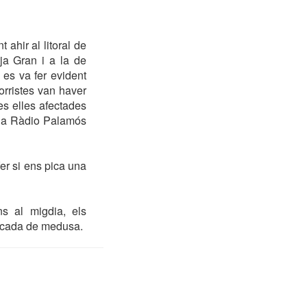
ahir al litoral de
ja Gran i a la de
es va fer evident
orristes van haver
es elles afectades
i a Ràdio Palamós
er si ens pica una
ns al migdia, els
picada de medusa.