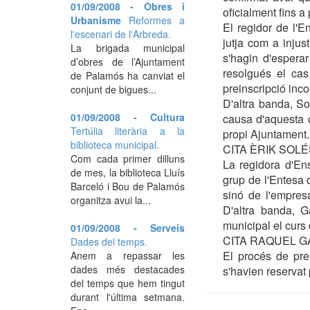
01/09/2008 - Obres i
oficialment fins a
Urbanisme
Reformes a
El regidor de l'E
l'escenari de l'Arbreda.
jutja com a injus
La brigada municipal
s'hagin d'esperar
d’obres de l’Ajuntament
resolgués el cas
de Palamós ha canviat el
preinscripció inc
conjunt de bigues...
D'altra banda, Sol
01/09/2008 - Cultura
causa d'aquesta 
Tertúlia literària a la
propi Ajuntament.
biblioteca municipal.
CITA ÈRIK SOLÉ
Com cada primer dilluns
La regidora d'En
de mes, la biblioteca Lluís
grup de l'Entesa 
Barceló i Bou de Palamós
sinó de l'empres
organitza avui la...
D'altra banda, G
municipal el curs
01/09/2008 - Serveis
CITA RAQUEL 
Dades del temps.
El procés de prei
Anem a repassar les
dades més destacades
s'havien reservat
del temps que hem tingut
durant l'última setmana.