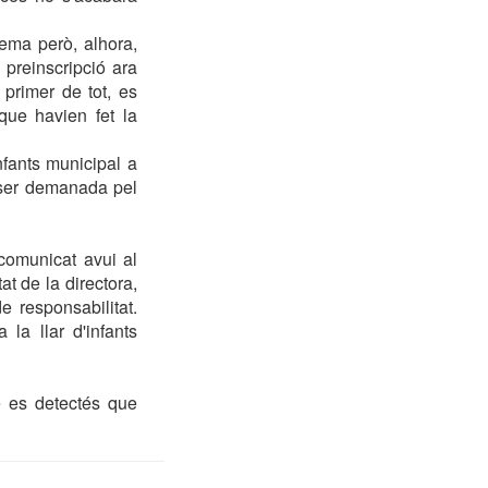
lema però, alhora,
 preinscripció ara
 primer de tot, es
que havien fet la
infants municipal a
 ser demanada pel
comunicat avui al
t de la directora,
 responsabilitat.
la llar d'infants
ue es detectés que