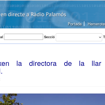
Portada
Hemerote
 al
Secció
T
ixen la directora de la llar 
.
t