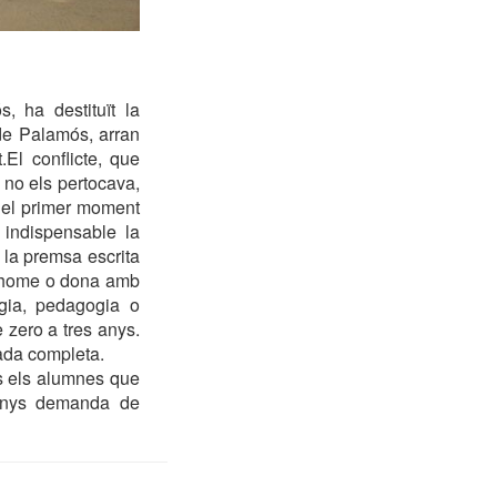
, ha destituït la
 de Palamós, arran
.El conflicte, que
 no els pertocava,
 del primer moment
 indispensable la
, la premsa escrita
n home o dona amb
ogia, pedagogia o
zero a tres anys.
ada completa.
s els alumnes que
menys demanda de