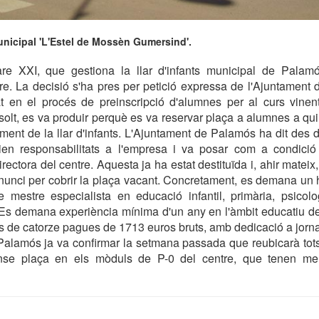
municipal 'L'Estel de Mossèn Gumersind'.
e XXI, que gestiona la llar d'infants municipal de Palamós
tre. La decisió s'ha pres per petició expressa de l'Ajuntament
at en el procés de preinscripció d'alumnes per al curs vinent
solt, es va produir perquè es va reservar plaça a alumnes a qui
ament de la llar d'infants. L'Ajuntament de Palamós ha dit des
n responsabilitats a l'empresa i va posar com a condició
rectora del centre. Aquesta ja ha estat destituïda i, ahir mateix
anunci per cobrir la plaça vacant. Concretament, es demana u
e mestre especialista en educació infantil, primària, psicol
Es demana experiència mínima d'un any en l'àmbit educatiu de 
s de catorze pagues de 1713 euros bruts, amb dedicació a jorn
Palamós ja va confirmar la setmana passada que reubicarà tot
nse plaça en els mòduls de P-0 del centre, que tenen 