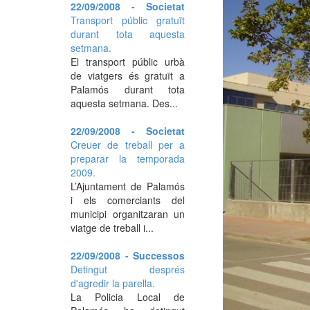
22/09/2008 - Societat
Transport públic gratuït
durant tota aquesta
setmana.
El transport públic urbà
de viatgers és gratuït a
Palamós durant tota
aquesta setmana. Des...
22/09/2008 - Societat
Creuer de treball per a
preparar la temporada
2009.
L’Ajuntament de Palamós
i els comerciants del
municipi organitzaran un
viatge de treball i...
22/09/2008 - Successos
Detingut després
d'agredir la parella.
La Policia Local de