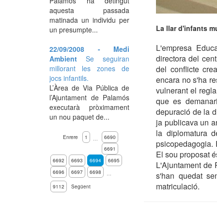
Palamós ha detingut
aquesta passada
matinada un individu per
La llar d'infants 
un presumpte...
L'empresa Educar
22/09/2008 - Medi
directora del cen
Ambient
Se seguiran
millorant les zones de
del conflicte cre
jocs infantils.
encara no s'ha re
L’Àrea de Via Pública de
vulnerant el regl
l’Ajuntament de Palamós
que es demanarie
executarà pròximament
depuració de la di
un nou paquet de...
ja publicava un 
la diplomatura d
Enrere
1
6690
…
psicopedagogia. 
6691
El sou proposat é
6692
6693
6694
6695
L'Ajuntament de 
6696
6697
6698
…
s'han quedat se
matriculació.
9112
Següent