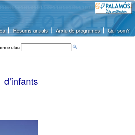
ca
Resums anuals
Arxiu de programes
Qui som?
erme clau
d'infants