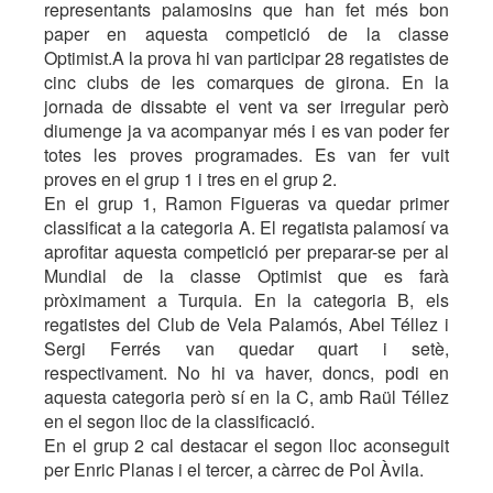
representants palamosins que han fet més bon
paper en aquesta competició de la classe
Optimist.A la prova hi van participar 28 regatistes de
cinc clubs de les comarques de girona. En la
jornada de dissabte el vent va ser irregular però
diumenge ja va acompanyar més i es van poder fer
totes les proves programades. Es van fer vuit
proves en el grup 1 i tres en el grup 2.
En el grup 1, Ramon Figueras va quedar primer
classificat a la categoria A. El regatista palamosí va
aprofitar aquesta competició per preparar-se per al
Mundial de la classe Optimist que es farà
pròximament a Turquia. En la categoria B, els
regatistes del Club de Vela Palamós, Abel Téllez i
Sergi Ferrés van quedar quart i setè,
respectivament. No hi va haver, doncs, podi en
aquesta categoria però sí en la C, amb Raül Téllez
en el segon lloc de la classificació.
En el grup 2 cal destacar el segon lloc aconseguit
per Enric Planas i el tercer, a càrrec de Pol Àvila.