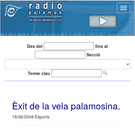
Toggl
naviga
Des del
fins al
Secció
Terme clau
Èxit de la vela palamosina.
18/06/2008 Esports