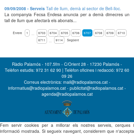
09/09/2008 - Serveis
Tall de llum, demà al sector de Bell-lloc.
La companyia Fecsa Endesa anuncia per a demà dimecres un
tall de llum que afectarà els abonats...
Enrere
1
6703
6704
6705
6706
6707
6708
6709
6710
…
6711
9114
Següent
…
Ràdio Palamós - 107.5fm - C/Orient 28 - 17230 Palamós -
Telèfon estudis: 972 31 62 90 | Telèfon oficines i redacció: 972 60
09 26
Correus electrònics: mail@radiopalamos.cat -
informatius@radiopalamos.cat - publicitat@radiopalamos.cat -
agenda@radiopalamos.cat
Fem servir cookies per a millorar els nostres serveis, cerques i
informació mostrada. Si segueix navegant, considerem que n'accepta