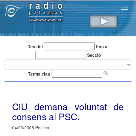
Toggl
naviga
Des del
fins al
Secció
Terme clau
CiU demana voluntat de
consens al PSC.
04/06/2008 Política