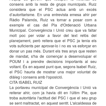
consens amb la resta de grups municipals. Ruiz
considera que el PSC actua amb un excés
d’autoritarisme. En una entrevista emesa ahir per
Ràdio Palamós, Ruiz va tornar a posar com a
exemple el cas del Pla d'Ordenació Urbana
Municipal. Convergència i Unió creu que va faltar
molt poc per votar a favor del text refós del
planejament, però reitera que el PSC ja tenia els
vots suficients per aprovar-lo i no es va esforçar en
donar un pas més. Durant els tres anys que resten
de mandat, s'ha de començar a desenvolupar el
POUM i a prendre decisions importants al seu
voltant. És en aquest punt que, segons Isabel Ruiz,
el PSC hauria de mostrar una major voluntat de
diàleg i consens amb l'oposició.
CITA ISABEL RUIZ
La portaveu municipal de Convergència i Unió va
reiterar ahir, com ja havia dit en l'últim Ple, que
troba autoritària l'actitud del PSC i que el seu grup
se sent maltractat, en aquest sentit. L'alcaldessa de