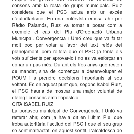
consens amb la resta de grups municipals. Ruiz
considera que el PSC actua amb un excés
d’autoritarisme. En una entrevista emesa ahir per
Ràdio Palamós, Ruiz va tornar a posar com a
exemple el cas del Pla d'Ordenació Urbana
Municipal. Convergència i Unió creu que va faltar
molt poc per votar a favor del text refós del
planejament, però reitera que el PSC ja tenia els
vots suficients per aprovar-lo i no es va esforçar en
donar un pas més. Durant els tres anys que resten
de mandat, s'ha de començar a desenvolupar el
POUM i a prendre decisions importants al seu
voltant. És en aquest punt que, segons Isabel Ruiz,
el PSC hauria de mostrar una major voluntat de
diàleg i consens amb l'oposició.
CITA ISABEL RUIZ
La portaveu municipal de Convergència i Unió va
reiterar ahir, com ja havia dit en l'últim Ple, que
troba autoritària l'actitud del PSC i que el seu grup
se sent maltractat, en aquest sentit. L'alcaldessa de