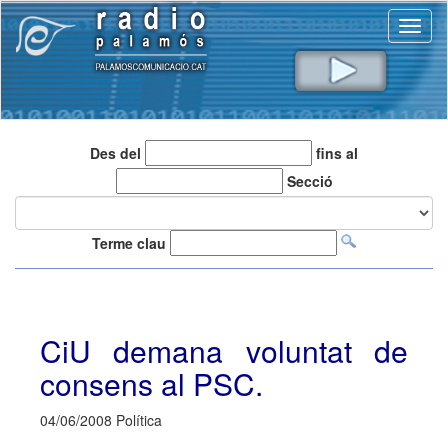
Toggl
naviga
Des del
fins al
Secció
Terme clau
CiU demana voluntat de
consens al PSC.
04/06/2008 Política