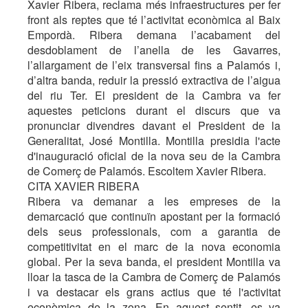
Xavier Ribera, reclama més infraestructures per fer
front als reptes que té l’activitat econòmica al Baix
Empordà. Ribera demana l’acabament del
desdoblament de l’anella de les Gavarres,
l’allargament de l’eix transversal fins a Palamós i,
d’altra banda, reduir la pressió extractiva de l’aigua
del riu Ter. El president de la Cambra va fer
aquestes peticions durant el discurs que va
pronunciar divendres davant el President de la
Generalitat, José Montilla. Montilla presidia l'acte
d'inauguració oficial de la nova seu de la Cambra
de Comerç de Palamós. Escoltem Xavier Ribera.
CITA XAVIER RIBERA
Ribera va demanar a les empreses de la
demarcació que continuïn apostant per la formació
dels seus professionals, com a garantia de
competitivitat en el marc de la nova economia
global. Per la seva banda, el president Montilla va
lloar la tasca de la Cambra de Comerç de Palamós
i va destacar els grans actius que té l'activitat
econòmica de la zona. En aquest sentit, es va