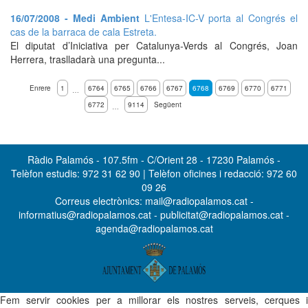
16/07/2008 - Medi Ambient
L'Entesa-IC-V porta al Congrés el
cas de la barraca de cala Estreta.
El diputat d’Iniciativa per Catalunya-Verds al Congrés, Joan
Herrera, traslladarà una pregunta...
Enrere
1
6764
6765
6766
6767
6768
6769
6770
6771
…
6772
9114
Següent
…
Ràdio Palamós - 107.5fm - C/Orient 28 - 17230 Palamós -
Telèfon estudis: 972 31 62 90 | Telèfon oficines i redacció: 972 60
09 26
Correus electrònics: mail@radiopalamos.cat -
informatius@radiopalamos.cat - publicitat@radiopalamos.cat -
agenda@radiopalamos.cat
Fem servir cookies per a millorar els nostres serveis, cerques i