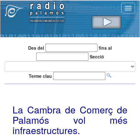
Toggl
naviga
Des del
fins al
Secció
Terme clau
La Cambra de Comerç de
Palamós vol més
infraestructures.