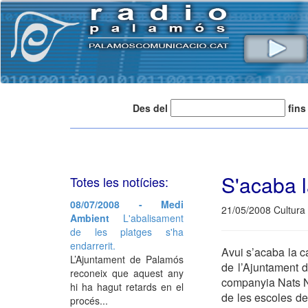
Des del
fins
S'acaba l
Totes les notícies:
08/07/2008 - Medi
21/05/2008 Cultura
Ambient
L'abalisament
de les platges s'ha
endarrerit.
Avui s’acaba la c
L’Ajuntament de Palamós
de l’Ajuntament d
reconeix que aquest any
companyia Nats Nu
hi ha hagut retards en el
de les escoles de
procés...