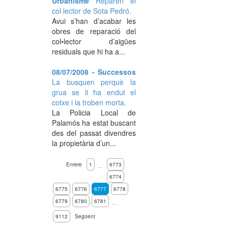
Urbanisme
Reparen el
col·lector de Sota Pedró.
Avui s’han d’acabar les
obres de reparació del
col•lector d’aigües
residuals que hi ha a...
08/07/2008 - Successos
La busquen perquè la
grua se li ha endut el
cotxe i la troben morta.
La Policia Local de
Palamós ha estat buscant
des del passat divendres
la propietària d’un...
Enrere
1
6773
…
6774
6775
6776
6777
6778
6779
6780
6781
…
9112
Següent