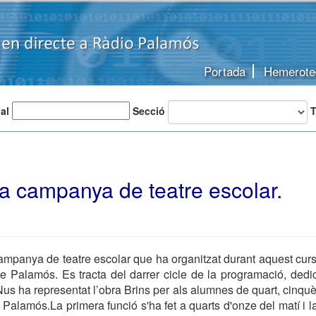
Portada
Hemerote
 al
Secció
T
a campanya de teatre escolar.
ampanya de teatre escolar que ha organitzat durant aquest curs
e Palamós. Es tracta del darrer cicle de la programació, dedi
s ha representat l’obra Brins per als alumnes de quart, cinquè 
 Palamós.La primera funció s'ha fet a quarts d'onze del matí i l