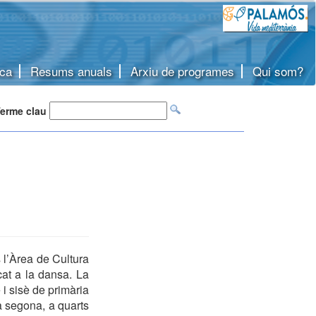
ca
Resums anuals
Arxiu de programes
Qui som?
erme clau
 l’Àrea de Cultura
cat a la dansa. La
i sisè de primària
a segona, a quarts