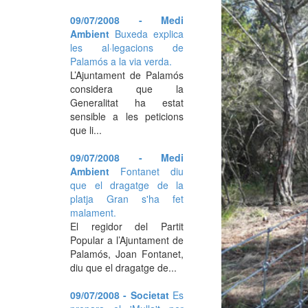
09/07/2008 - Medi
Ambient
Buxeda explica
les al·legacions de
Palamós a la via verda.
L’Ajuntament de Palamós
considera que la
Generalitat ha estat
sensible a les peticions
que li...
09/07/2008 - Medi
Ambient
Fontanet diu
que el dragatge de la
platja Gran s'ha fet
malament.
El regidor del Partit
Popular a l’Ajuntament de
Palamós, Joan Fontanet,
diu que el dragatge de...
09/07/2008 - Societat
Es