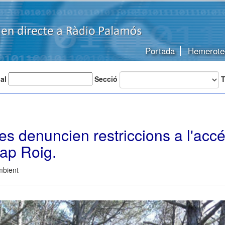
Portada
Hemerote
 al
Secció
T
es denuncien restriccions a l'acc
ap Roig.
mbient