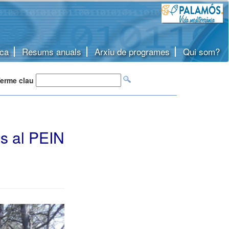
ca
Resums anuals
Arxiu de programes
Qui som?
erme clau
és al PEIN