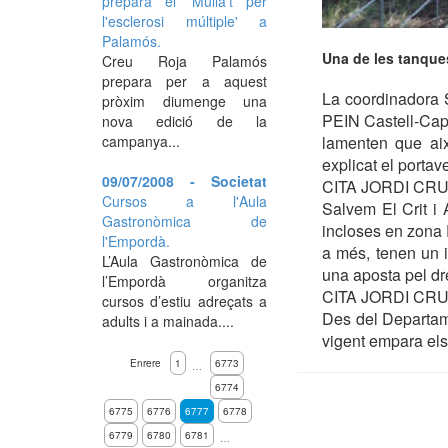
prepara el 'Mulla't per
l'esclerosi múltiple' a
Palamós.
Una de les tanques
Creu Roja Palamós
prepara per a aquest
La coordinadora S
pròxim diumenge una
PEIN Castell-Cap 
nova edició de la
campanya...
lamenten que aix
explicat el portav
09/07/2008 - Societat
CITA JORDI CRU
Cursos a l'Aula
Salvem El Crit i 
Gastronòmica de
incloses en zona 
l'Empordà.
a més, tenen un i
L’Aula Gastronòmica de
una aposta pel dre
l’Empordà organitza
CITA JORDI CRU
cursos d’estiu adreçats a
Des del Departame
adults i a mainada....
vigent empara els 
Enrere
1
6773
…
6774
6775
6776
6777
6778
6779
6780
6781
…