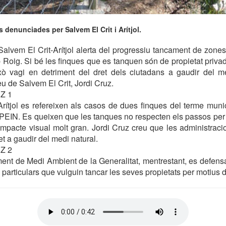
 denunciades per Salvem El Crit i Arítjol.
alvem El Crit-Arítjol alerta del progressiu tancament de zones
Roig. Si bé les finques que es tanquen són de propietat privad
ò vagi en detriment del dret dels ciutadans a gaudir del m
eu de Salvem El Crit, Jordi Cruz.
Z 1
Arítjol es refereixen als casos de dues finques del terme muni
PEIN. Es queixen que les tanques no respecten els passos per 
mpacte visual molt gran. Jordi Cruz creu que les administraci
t a gaudir del medi natural.
Z 2
nt de Medi Ambient de la Generalitat, mentrestant, es defensa
particulars que vulguin tancar les seves propietats per motius d