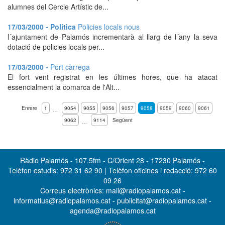
alumnes del Cercle Artístic de...
17/03/2000 - Política
Policies locals nous
l´ajuntament de Palamós incrementarà al llarg de l´any la seva
dotació de policies locals per...
17/03/2000 -
Port càrrega
El fort vent registrat en les últimes hores, que ha atacat
essencialment la comarca de l'Alt...
Enrere
1
9054
9055
9056
9057
9058
9059
9060
9061
…
9062
9114
Següent
…
Ràdio Palamós - 107.5fm - C/Orient 28 - 17230 Palamós -
Telèfon estudis: 972 31 62 90 | Telèfon oficines i redacció: 972 60
09 26
Correus electrònics: mail@radiopalamos.cat -
informatius@radiopalamos.cat - publicitat@radiopalamos.cat -
agenda@radiopalamos.cat