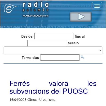
Toggl
naviga
Des del
fins al
Secció
Terme clau
Ferrés valora les
subvencions del PUOSC
16/04/2008 Obres i Urbanisme