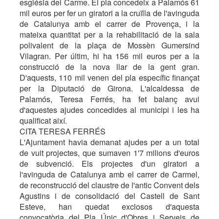
església del Carme. El pla concedeix a Palamós 61
mil euros per fer un giratori a la cruïlla de l'avinguda
de Catalunya amb el carrer de Provença, i la
mateixa quantitat per a la rehabilitació de la sala
polivalent de la plaça de Mossèn Gumersind
Vilagran. Per últim, hi ha 156 mil euros per a la
construcció de la nova llar de la gent gran.
D'aquests, 110 mil venen del pla específic finançat
per la Diputació de Girona. L'alcaldessa de
Palamós, Teresa Ferrés, ha fet balanç avui
d'aquestes ajudes concedides al municipi i les ha
qualificat així.
CITA TERESA FERRÉS
L'Ajuntament havia demanat ajudes per a un total
de vuit projectes, que sumaven 1'7 milions d'euros
de subvenció. Els projectes d'un giratori a
l'avinguda de Catalunya amb el carrer de Carmel,
de reconstrucció del claustre de l'antic Convent dels
Agustins i de consolidació del Castell de Sant
Esteve, han quedat exclosos d'aquesta
convocatòria del Pla Únic d'Obres i Serveis de