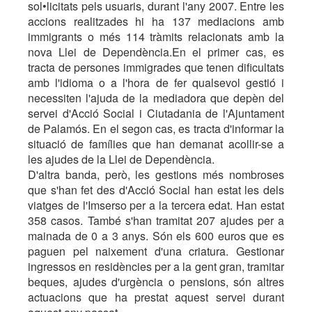
sol•licitats pels usuaris, durant l'any 2007. Entre les
accions realitzades hi ha 137 mediacions amb
immigrants o més 114 tràmits relacionats amb la
nova Llei de Dependència.En el primer cas, es
tracta de persones immigrades que tenen dificultats
amb l'idioma o a l'hora de fer qualsevol gestió i
necessiten l'ajuda de la mediadora que depèn del
servei d'Acció Social i Ciutadania de l'Ajuntament
de Palamós. En el segon cas, es tracta d'informar la
situació de famílies que han demanat acollir-se a
les ajudes de la Llei de Dependència.
D'altra banda, però, les gestions més nombroses
que s'han fet des d'Acció Social han estat les dels
viatges de l'Imserso per a la tercera edat. Han estat
358 casos. També s'han tramitat 207 ajudes per a
mainada de 0 a 3 anys. Són els 600 euros que es
paguen pel naixement d'una criatura. Gestionar
ingressos en residències per a la gent gran, tramitar
beques, ajudes d'urgència o pensions, són altres
actuacions que ha prestat aquest servei durant