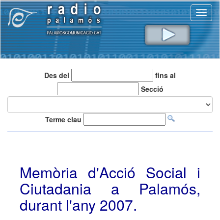
Toggl
naviga
Des del
fins al
Secció
Terme clau
Memòria d'Acció Social i
Ciutadania a Palamós,
durant l'any 2007.