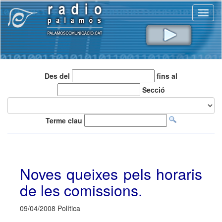
Toggl
naviga
Des del
fins al
Secció
Terme clau
Noves queixes pels horaris
de les comissions.
09/04/2008 Política