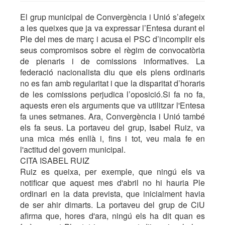
El grup municipal de Convergència i Unió s’afegeix
a les queixes que ja va expressar l’Entesa durant el
Ple del mes de març i acusa el PSC d’incomplir els
seus compromisos sobre el règim de convocatòria
de plenaris i de comissions informatives. La
federació nacionalista diu que els plens ordinaris
no es fan amb regularitat i que la disparitat d’horaris
de les comissions perjudica l’oposició.Si fa no fa,
aquests eren els arguments que va utilitzar l'Entesa
fa unes setmanes. Ara, Convergència i Unió també
els fa seus. La portaveu del grup, Isabel Ruiz, va
una mica més enllà i, fins i tot, veu mala fe en
l'actitud del govern municipal.
CITA ISABEL RUIZ
Ruiz es queixa, per exemple, que ningú els va
notificar que aquest mes d'abril no hi hauria Ple
ordinari en la data prevista, que inicialment havia
de ser ahir dimarts. La portaveu del grup de CiU
afirma que, hores d'ara, ningú els ha dit quan es