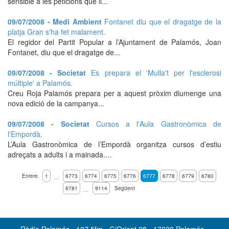
sensible a les peticions que li...
09/07/2008 - Medi Ambient
Fontanet diu que el dragatge de la
platja Gran s'ha fet malament.
El regidor del Partit Popular a l’Ajuntament de Palamós, Joan
Fontanet, diu que el dragatge de...
09/07/2008 - Societat
Es prepara el 'Mulla't per l'esclerosi
múltiple' a Palamós.
Creu Roja Palamós prepara per a aquest pròxim diumenge una
nova edició de la campanya...
09/07/2008 - Societat
Cursos a l'Aula Gastronòmica de
l'Empordà.
L’Aula Gastronòmica de l’Empordà organitza cursos d’estiu
adreçats a adults i a mainada....
Enrere
1
6773
6774
6775
6776
6777
6778
6779
6780
…
6781
9114
Següent
…