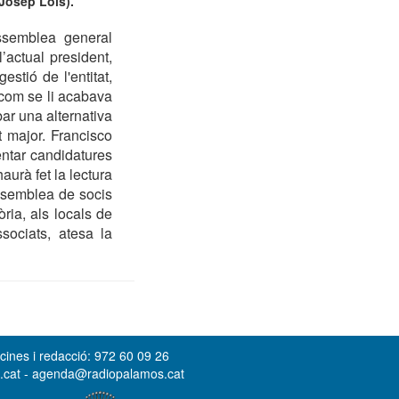
 Josep Lois).
ssemblea general
’actual president,
stió de l'entitat,
 com se li acabava
ar una alternativa
 major. Francisco
entar candidatures
haurà fet la lectura
assemblea de socis
ria, als locals de
sociats, atesa la
cines i redacció: 972 60 09 26
s.cat - agenda@radiopalamos.cat