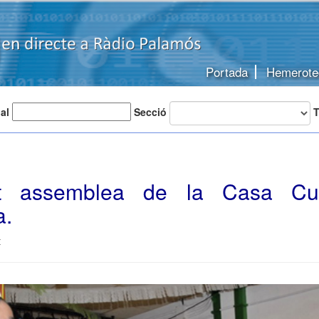
Portada
Hemerote
 al
Secció
T
nt assemblea de la Casa Cul
a.
t