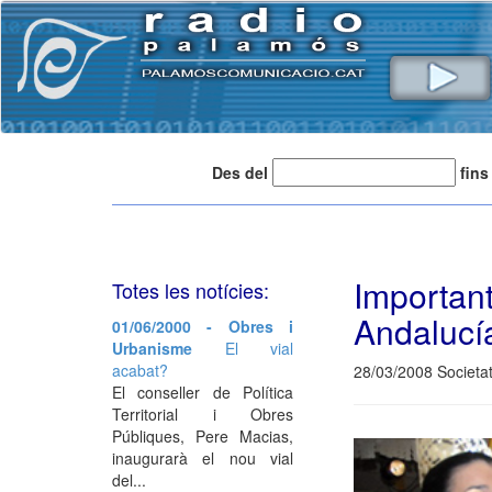
Des del
fins
Importa
Totes les notícies:
Andalucí
01/06/2000 - Obres i
Urbanisme
El vial
acabat?
28/03/2008 Societa
El conseller de Política
Territorial i Obres
Públiques, Pere Macias,
inaugurarà el nou vial
del...