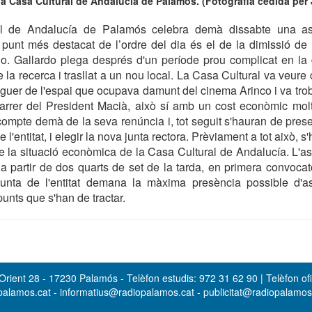
a la Casa Cultural de Andalucía de Palamós. (Fotografia cedida per
l de Andalucía de Palamós celebra demà dissabte una a
l punt més destacat de l’ordre del dia és el de la dimissió de l
o. Gallardo plega després d'un període prou complicat en la ge
 la recerca i trasllat a un nou local. La Casa Cultural va veure
loguer de l'espai que ocupava damunt del cinema Arinco i va trob
carrer del President Macià, això sí amb un cost econòmic molt
ompte demà de la seva renúncia i, tot seguit s'hauran de pres
 l'entitat, i elegir la nova junta rectora. Prèviament a tot això, s'
e la situació econòmica de la Casa Cultural de Andalucía. L'
 partir de dos quarts de set de la tarda, en primera convocatò
 junta de l'entitat demana la màxima presència possible d'as
unts que s'han de tractar.
rient 28 - 17230 Palamós - Telèfon estudis: 972 31 62 90 | Telèfon ofi
opalamos.cat - informatius@radiopalamos.cat - publicitat@radiopalamo