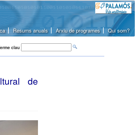
ca
Resums anuals
Arxiu de programes
Qui som?
erme clau
tural de