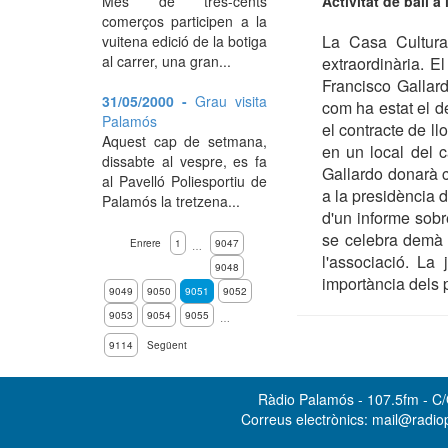
Activitat de ball 
Més de tres-cents
comerços participen a la
La Casa Cultura
vuitena edició de la botiga
al carrer, una gran...
extraordinària. E
Francisco Gallard
31/05/2000 -
Grau visita
com ha estat el de
Palamós
el contracte de l
Aquest cap de setmana,
en un local del 
dissabte al vespre, es fa
Gallardo donarà c
al Pavelló Poliesportiu de
a la presidència de
Palamós la tretzena...
d'un informe sobr
se celebra demà a
Enrere
1
9047
…
l'associació. La
9048
importància dels p
9049
9050
9051
9052
9053
9054
9055
…
9114
Següent
Ràdio Palamós - 107.5fm - C/O
Correus electrònics: mail@radi