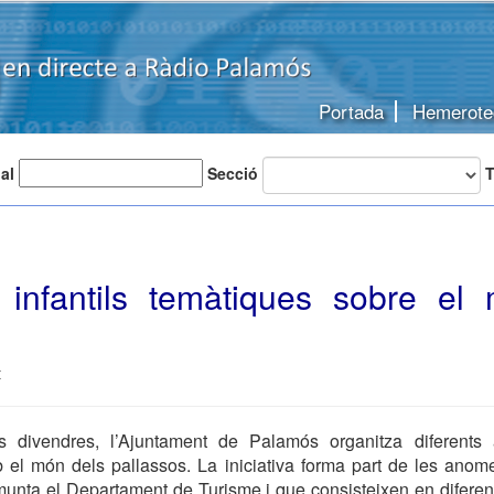
Portada
Hemerote
 al
Secció
T
ts infantils temàtiques sobre el
s
t
s divendres, l’Ajuntament de Palamós organitza diferents act
 el món dels pallassos. La iniciativa forma part de les an
nta el Departament de Turisme i que consisteixen en diferent