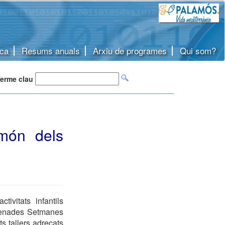
ca
Resums anuals
Arxiu de programes
Qui som?
erme clau
 món dels
ivitats infantils
omenades Setmanes
s tallers adreçats