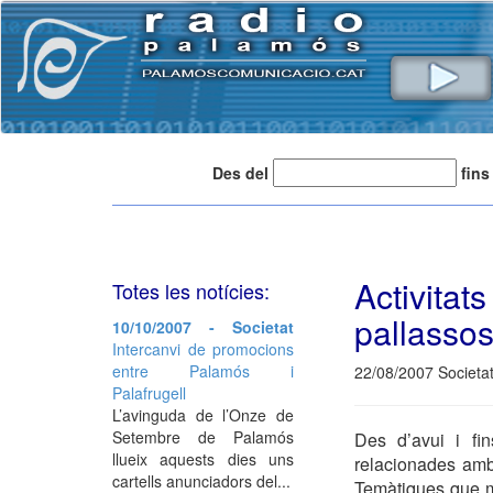
Des del
fins
Activita
Totes les notícies:
pallasso
10/10/2007 - Societat
Intercanvi de promocions
entre Palamós i
22/08/2007 Societa
Palafrugell
L’avinguda de l’Onze de
Setembre de Palamós
Des d’avui i fin
llueix aquests dies uns
relacionades amb
cartells anunciadors del...
Temàtiques que mu