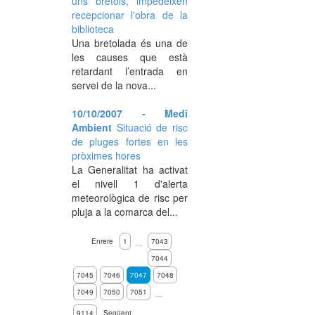
uns brètols, impedeixen
recepcionar l'obra de la
biblioteca
Una bretolada és una de
les causes que està
retardant l’entrada en
servei de la nova...
10/10/2007 - Medi
Ambient
Situació de risc
de pluges fortes en les
pròximes hores
La Generalitat ha activat
el nivell 1 d'alerta
meteorològica de risc per
pluja a la comarca del...
Enrere
1
7043
…
7044
7045
7046
7047
7048
7049
7050
7051
…
9114
Següent