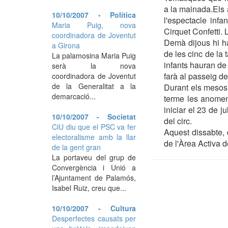
a la mainada.Els 
10/10/2007 - Política
l'espectacle infa
Maria Puig, nova
Cirquet Confetti. L
coordinadora de Joventut
Demà dijous hi ha
a Girona
de les cinc de la
La palamosina Maria Puig
infants hauran de
serà la nova
farà al passeig del
coordinadora de Joventut
de la Generalitat a la
Durant els mesos 
demarcació...
terme les anome
iniciar el 23 de j
10/10/2007 - Societat
del circ.
CiU diu que el PSC va fer
Aquest dissabte, d
electoralisme amb la llar
de l'Àrea Activa de
de la gent gran
La portaveu del grup de
Convergència i Unió a
l’Ajuntament de Palamós,
Isabel Ruiz, creu que...
10/10/2007 - Cultura
Desperfectes causats per