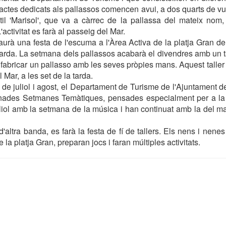
actes dedicats als pallassos comencen avui, a dos quarts de vu
ntil 'Marisol', que va a càrrec de la pallassa del mateix no
'activitat es farà al passeig del Mar.
urà una festa de l'escuma a l'Àrea Activa de la platja Gran de
 tarda. La setmana dels pallassos acabarà el divendres amb un ta
 fabricar un pallasso amb les seves pròpies mans. Aquest taller
 Mar, a les set de la tarda.
de juliol i agost, el Departament de Turisme de l'Ajuntament 
nades Setmanes Temàtiques, pensades especialment per a la
uliol amb la setmana de la música i han continuat amb la del mar,
'altra banda, es farà la festa de fí de tallers. Els nens i nene
 la platja Gran, preparan jocs i faran múltiples activitats.