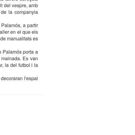
it del vespre, amb
m, de la companyia
 Palamós, a partir
ller en el que els
 de manualitats es
de Palamós porta a
 mainada. Es van
 la del futbol i la
s decoraran l'espai