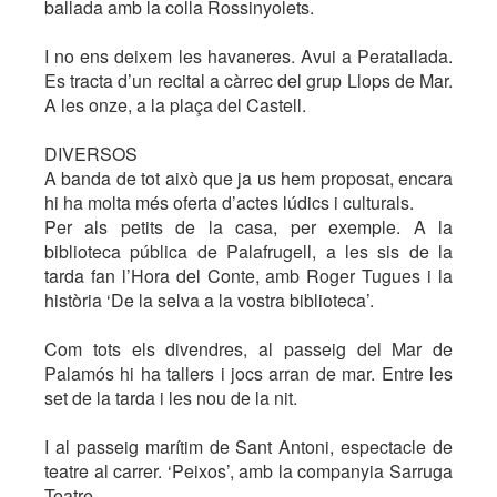
ballada amb la colla Rossinyolets.
I no ens deixem les havaneres. Avui a Peratallada.
Es tracta d’un recital a càrrec del grup Llops de Mar.
A les onze, a la plaça del Castell.
DIVERSOS
A banda de tot això que ja us hem proposat, encara
hi ha molta més oferta d’actes lúdics i culturals.
Per als petits de la casa, per exemple. A la
biblioteca pública de Palafrugell, a les sis de la
tarda fan l’Hora del Conte, amb Roger Tugues i la
història ‘De la selva a la vostra biblioteca’.
Com tots els divendres, al passeig del Mar de
Palamós hi ha tallers i jocs arran de mar. Entre les
set de la tarda i les nou de la nit.
I al passeig marítim de Sant Antoni, espectacle de
teatre al carrer. ‘Peixos’, amb la companyia Sarruga
Teatre.