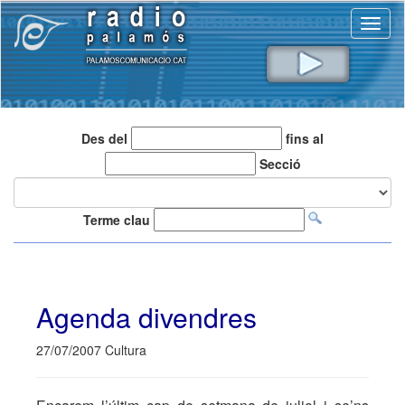
Toggl
naviga
Des del
fins al
Secció
Terme clau
Agenda divendres
27/07/2007 Cultura