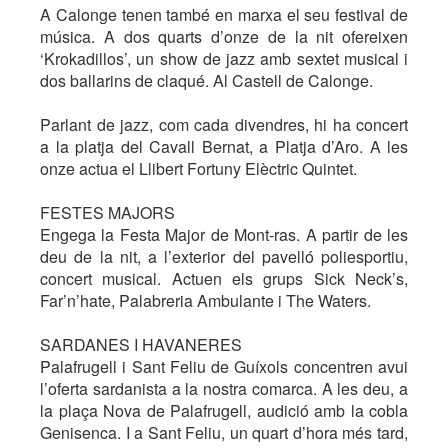
A Calonge tenen també en marxa el seu festival de
música. A dos quarts d’onze de la nit ofereixen
‘Krokadillos’, un show de jazz amb sextet musical i
dos ballarins de claqué. Al Castell de Calonge.
Parlant de jazz, com cada divendres, hi ha concert
a la platja del Cavall Bernat, a Platja d’Aro. A les
onze actua el Llibert Fortuny Elèctric Quintet.
FESTES MAJORS
Engega la Festa Major de Mont-ras. A partir de les
deu de la nit, a l’exterior del pavelló poliesportiu,
concert musical. Actuen els grups Sick Neck’s,
Far’n’hate, Palabreria Ambulante i The Waters.
SARDANES I HAVANERES
Palafrugell i Sant Feliu de Guíxols concentren avui
l’oferta sardanista a la nostra comarca. A les deu, a
la plaça Nova de Palafrugell, audició amb la cobla
Genisenca. I a Sant Feliu, un quart d’hora més tard,