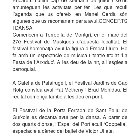
Encarem l’últim cap de setmana de juliol i se’ns
amunteguen les activitats per fer. Les que recull
l’agenda que us ofereix en Manel Cerdà són
algunes que us recomanem per a avui.CONCERTS
I DANSA
Comencem a Torroella de Montgrí, en el marc del
27è Festival de Músiques d’aquesta localitat. El
festival homenatja avui la figura d’Ernest Lluch. Ho
fa amb un espectacle de música i teatre titolat ‘La
Festa de l’Arxiduc’. A les deu de la nit, a l’església
parroquial.
A Calella de Palafrugell, el Festival Jardins de Cap
Roig convida avui Pat Metheny i Brad Mehldau. El
recital comença també a les deu en punt.
El Festival de la Porta Ferrada de Sant Feliu de
Guíxols es decanta avui per la dansa. A partir de
dos quarts d’onze, l’Espai del Port acull ‘Coppelia’,
espectacle a càrrec del ballet de Víctor Ullate.