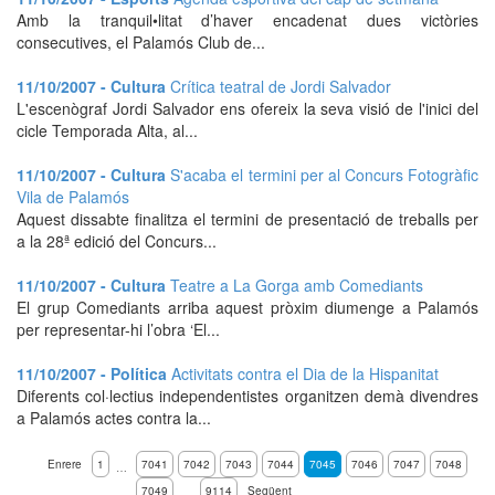
Amb la tranquil•litat d’haver encadenat dues victòries
consecutives, el Palamós Club de...
11/10/2007 - Cultura
Crítica teatral de Jordi Salvador
L'escenògraf Jordi Salvador ens ofereix la seva visió de l'inici del
cicle Temporada Alta, al...
11/10/2007 - Cultura
S'acaba el termini per al Concurs Fotogràfic
Vila de Palamós
Aquest dissabte finalitza el termini de presentació de treballs per
a la 28ª edició del Concurs...
11/10/2007 - Cultura
Teatre a La Gorga amb Comediants
El grup Comediants arriba aquest pròxim diumenge a Palamós
per representar-hi l’obra ‘El...
11/10/2007 - Política
Activitats contra el Dia de la Hispanitat
Diferents col·lectius independentistes organitzen demà divendres
a Palamós actes contra la...
Enrere
1
7041
7042
7043
7044
7045
7046
7047
7048
…
7049
9114
Següent
…