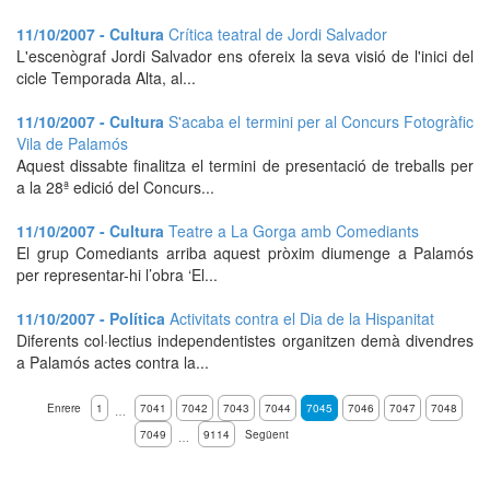
11/10/2007 - Cultura
Crítica teatral de Jordi Salvador
L'escenògraf Jordi Salvador ens ofereix la seva visió de l'inici del
cicle Temporada Alta, al...
11/10/2007 - Cultura
S'acaba el termini per al Concurs Fotogràfic
Vila de Palamós
Aquest dissabte finalitza el termini de presentació de treballs per
a la 28ª edició del Concurs...
11/10/2007 - Cultura
Teatre a La Gorga amb Comediants
El grup Comediants arriba aquest pròxim diumenge a Palamós
per representar-hi l’obra ‘El...
11/10/2007 - Política
Activitats contra el Dia de la Hispanitat
Diferents col·lectius independentistes organitzen demà divendres
a Palamós actes contra la...
Enrere
1
7041
7042
7043
7044
7045
7046
7047
7048
…
7049
9114
Següent
…