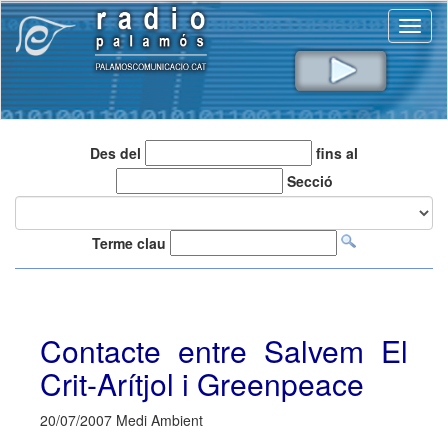
Toggl
naviga
Des del
fins al
Secció
Terme clau
Contacte entre Salvem El
Crit-Arítjol i Greenpeace
20/07/2007 Medi Ambient