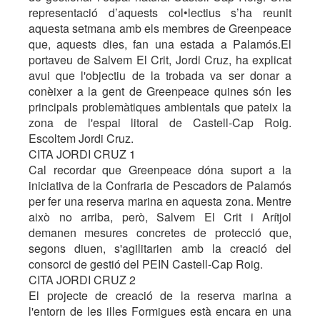
representació d’aquests col•lectius s’ha reunit
aquesta setmana amb els membres de Greenpeace
que, aquests dies, fan una estada a Palamós.El
portaveu de Salvem El Crit, Jordi Cruz, ha explicat
avui que l'objectiu de la trobada va ser donar a
conèixer a la gent de Greenpeace quines són les
principals problemàtiques ambientals que pateix la
zona de l'espai litoral de Castell-Cap Roig.
Escoltem Jordi Cruz.
CITA JORDI CRUZ 1
Cal recordar que Greenpeace dóna suport a la
iniciativa de la Confraria de Pescadors de Palamós
per fer una reserva marina en aquesta zona. Mentre
això no arriba, però, Salvem El Crit i Arítjol
demanen mesures concretes de protecció que,
segons diuen, s'agilitarien amb la creació del
consorci de gestió del PEIN Castell-Cap Roig.
CITA JORDI CRUZ 2
El projecte de creació de la reserva marina a
l'entorn de les illes Formigues està encara en una